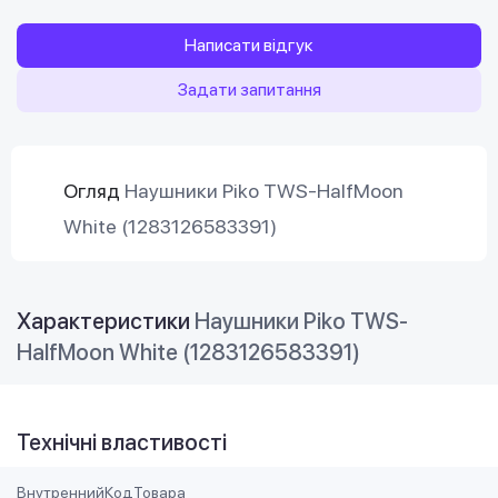
Написати відгук
Задати запитання
Огляд
Наушники Piko TWS-HalfMoon
White (1283126583391)
Характеристики
Наушники Piko TWS-
HalfMoon White (1283126583391)
Технічні властивості
ВнутреннийКодТовара