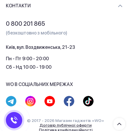
Доставка і оплата
Контакти
КОНТАКТИ
Обмін і повернення
Питання та відповіді
0 800 201 865
Гарантія та сервіс
(безкоштовно з мобільного)
Кредит
Київ, вул. Воздвиженська, 21-23
Кешбек
Пн - Пт 9:00 - 20:00
Сб - Нд 10:00 - 19:00
WO В СОЦІАЛЬНИХ МЕРЕЖАХ
© 2017 - 2026 Магазин гаджетів «WO»
Договір публічної оферти
Політика конфіденційності