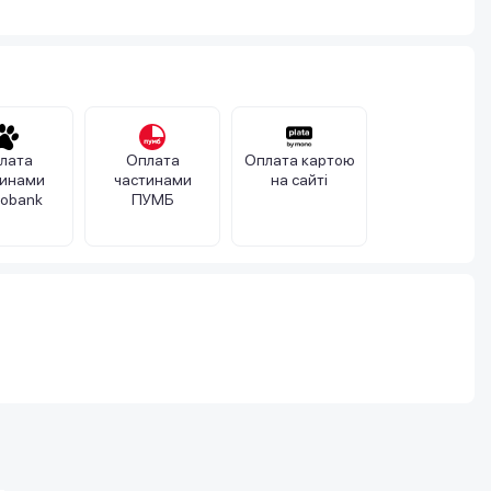
лата
Оплата
Оплата картою
тинами
частинами
на сайті
obank
ПУМБ