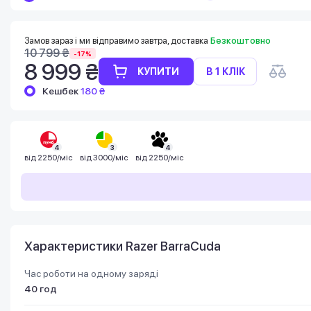
Баланс можна перевірити у особистому
кабінеті в розділі «Мої бонуси».
Накопиченими бонусами можна сплатити
Замов зараз і ми відправимо завтра, доставка
Безкоштовно
до 99% вартості наступної покупки:
10 799 ₴
-17%
детальніше
8 999 ₴
КУПИТИ
В 1 КЛІК
Кешбек
180 ₴
4
3
4
від
2250/міс
від
3000/міс
від
2250/міс
Характеристики Razer BarraCuda
Час роботи на одному заряді
40 год