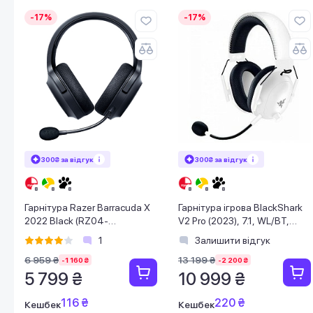
-17%
-17%
300₴ за відгук
300₴ за відгук
Гарнітура Razer Barracuda X
Гарнітура ігрова BlackShark
2022 Black (RZ04-
V2 Pro (2023), 7.1, WL/BT,
04430100-R3M1)
білий
1
Залишити відгук
6 959 ₴
13 199 ₴
-1 160 ₴
-2 200 ₴
5 799 ₴
10 999 ₴
116 ₴
220 ₴
Кешбек
Кешбек