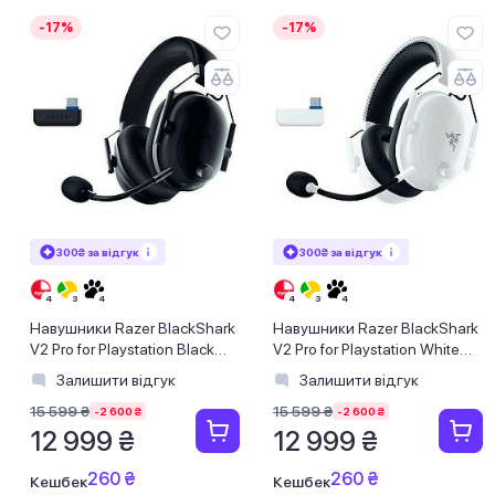
-17%
-17%
300₴ за відгук
300₴ за відгук
Навушники Razer BlackShark
Навушники Razer BlackShark
V2 Pro for Playstation Black
V2 Pro for Playstation White
(RZ04-04530500-R3G1)
(RZ04-04530600-R3G1)
Залишити відгук
Залишити відгук
15 599 ₴
15 599 ₴
-2 600 ₴
-2 600 ₴
12 999 ₴
12 999 ₴
260 ₴
260 ₴
Кешбек
Кешбек