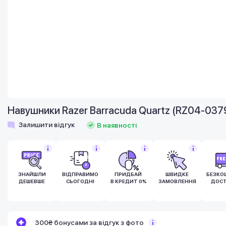
Навушники Razer Barracuda Quartz (RZ04-03
Залишити відгук
В наявності
ЗНАЙШЛИ
ВІДПРАВИМО
ПРИДБАЙ
ШВИДКЕ
БЕЗКО
ДЕШЕВШЕ
СЬОГОДНІ
В КРЕДИТ 0%
ЗАМОВЛЕННЯ
ДОСТ
Бонуси стають активними через 14 днів
300₴ бонусами за відгук з фото
після покупки.