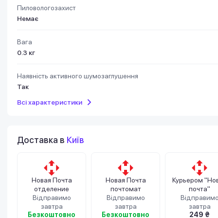
Пиловологозахист
Немає
Вага
0.3 кг
Наявність активного шумозаглушення
Так
Всі характеристики
Доставка в
Київ
Новая Почта
Новая Почта
Курьером "Но
отделение
почтомат
почта"
Відправимо
Відправимо
Відправим
завтра
завтра
завтра
Безкоштовно
Безкоштовно
249 ₴