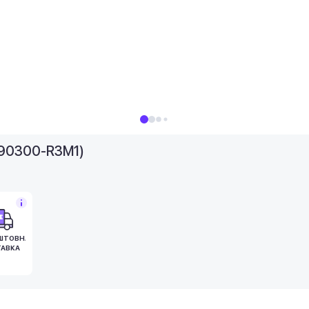
790300-R3M1)
ШТОВНА
АВКА