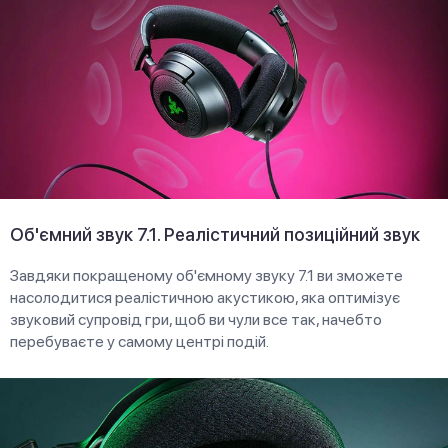
Об'ємний звук 7.1. Реалістичний позиційний звук
Завдяки покращеному об'ємному звуку 7.1 ви зможете
насолодитися реалістичною акустикою, яка оптимізує
звуковий супровід гри, щоб ви чули все так, начебто
перебуваєте у самому центрі подій.