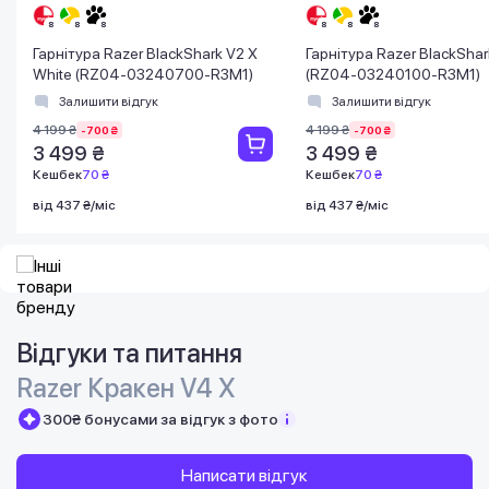
Гарнітура Razer BlackShark V2 X
Гарнітура Razer BlackShar
White (RZ04-03240700-R3M1)
(RZ04-03240100-R3M1)
Залишити відгук
Залишити відгук
4 199 ₴
4 199 ₴
-700 ₴
-700 ₴
3 499 ₴
3 499 ₴
Кешбек
70 ₴
Кешбек
70 ₴
від 437 ₴/міс
від 437 ₴/міс
Відгуки та питання
Razer Кракен V4 X
300₴ бонусами за відгук з фото
Написати відгук