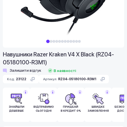
Навушники Razer Kraken V4 X Black (RZ04-
05180100-R3M1)
Залишити відгук
В наявності
Код:
23122
Артикул:
RZ04-05180100-R3M1
ЗНАЙШЛИ
ВІДПРАВИМО
ПРИДБАЙ
ШВИДКЕ
БЕЗКО
ДЕШЕВШЕ
СЬОГОДНІ
В КРЕДИТ 0%
ЗАМОВЛЕННЯ
ДОСТ