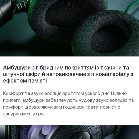
Амбушури з гібридним покриттям із тканини та
штучної шкіри й наповнювачем з піноматеріалу з
ефектом пам'яті
Комфорт та звукоізоляція протягом усього дня. Щільно
прилеглі амбушури забезпечують чудову звукоізоляцію та
комфорт, дозволяючи вам годинами грати, повністю
занурившись у гру.