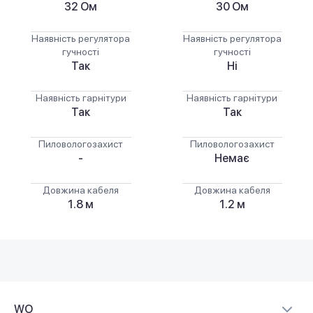
32 Ом
30 Ом
Наявність регулятора
Наявність регулятора
гучності
гучності
Так
Ні
Наявність гарнітури
Наявність гарнітури
Так
Так
Пиловологозахист
Пиловологозахист
-
Немає
Довжина кабеля
Довжина кабеля
1.8 м
1.2 м
WO