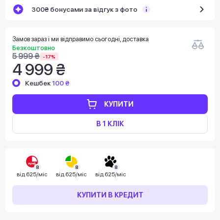
300₴ бонусами за відгук з фото
Замов зараз і ми відправимо сьогодні, доставка
Безкоштовно
5 999 ₴
-17%
4 999 ₴
Кешбек
100 ₴
КУПИТИ
В 1 КЛІК
8
8
8
від
625/міс
від
625/міс
від
625/міс
КУПИТИ В КРЕДИТ