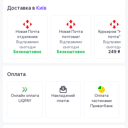
Доставка в
Київ
Новая Почта
Новая Почта
Курьером "Нов
отделение
почтомат
почта"
Відправимо
Відправимо
Відправимо
сьогодні
сьогодні
сьогодні
Безкоштовно
Безкоштовно
249 ₴
Оплата
Онлайн оплата
Накладений
Оплата
LIQPAY
платіж
частинами
Приватбанк