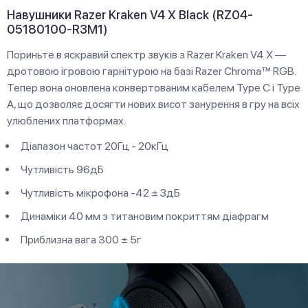
Навушники Razer Kraken V4 X Black (RZ04-
05180100-R3M1)
Пориньте в яскравий спектр звуків з Razer Kraken V4 X —
дротовою ігровою гарнітурою на базі Razer Chroma™ RGB.
Тепер вона оновлена конвертованим кабелем Type C і Type
A, що дозволяє досягти нових висот занурення в гру на всіх
улюблених платформах.
Діапазон частот 20Гц - 20кГц
Чутливість 96дБ
Чутливість мікрофона -42 ± ЗдБ
Динаміки 40 мм з титановим покриттям діафрагм
Приблизна вага 300 ± 5г