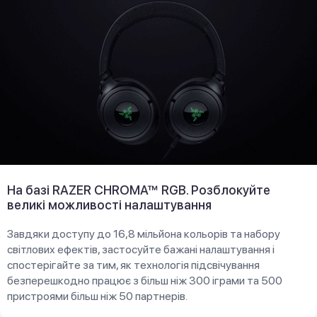
На базі RAZER CHROMA™ RGB. Розблокуйте
великі можливості налаштування
Завдяки доступу до 16,8 мільйона кольорів та набору
світлових ефектів, застосуйте бажані налаштування і
спостерігайте за тим, як технологія підсвічування
безперешкодно працює з більш ніж 300 іграми та 500
пристроями більш ніж 50 партнерів.