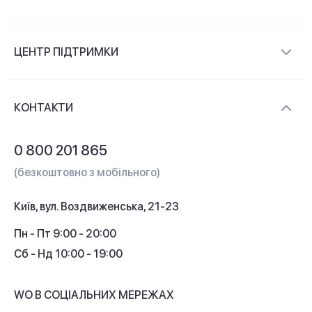
Про компанію
ЦЕНТР ПІДТРИМКИ
Новини та відеоогляди
Доставка і оплата
Контакти
КОНТАКТИ
Обмін і повернення
Питання та відповіді
0 800 201 865
Гарантія та сервіс
(безкоштовно з мобільного)
Кредит
Київ, вул. Воздвиженська, 21-23
Кешбек
Пн - Пт 9:00 - 20:00
Сб - Нд 10:00 - 19:00
WO В СОЦІАЛЬНИХ МЕРЕЖАХ