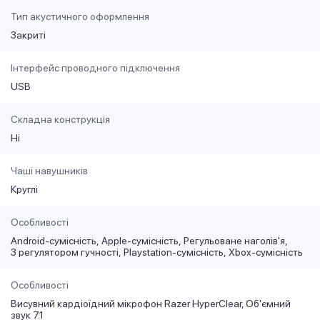
Тип акустичного оформлення
Закриті
Інтерфейс проводного підключення
USB
Складна конструкція
Ні
Чаші навушників
Круглі
Особливості
Android-сумісність
Apple-сумісність
Регульоване наголів'я
З регулятором гучності
Playstation-сумісність
Xbox-сумісність
Особливості
Висувний кардіоїдний мікрофон Razer HyperClear, Об'ємний
звук 7.1