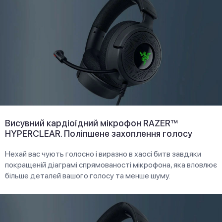
Висувний кардіоїдний мікрофон RAZER™
HYPERCLEAR. Поліпшене захоплення голосу
Нехай вас чують голосно і виразно в хаосі битв завдяки
покращеній діаграмі спрямованості мікрофона, яка вловлює
більше деталей вашого голосу та менше шуму.