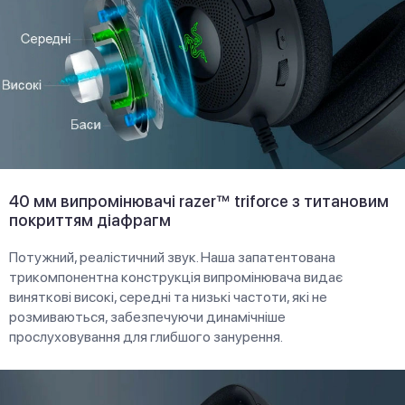
40 мм випромінювачі razer™ triforce з титановим
покриттям діафрагм
Потужний, реалістичний звук. Наша запатентована
трикомпонентна конструкція випромінювача видає
виняткові високі, середні та низькі частоти, які не
розмиваються, забезпечуючи динамічніше
прослуховування для глибшого занурення.