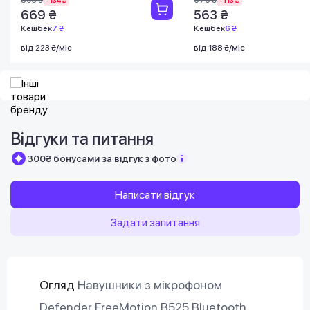
803 ₴
676 ₴
-134 ₴
-113 ₴
669 ₴
563 ₴
Кешбек
7 ₴
Кешбек
6 ₴
від 223 ₴/міс
від 188 ₴/міс
Відгуки та питання
300₴ бонусами за відгук з фото
Написати відгук
Задати запитання
Огляд
Навушники з мікрофоном
Defender FreeMotion B525 Bluetooth,