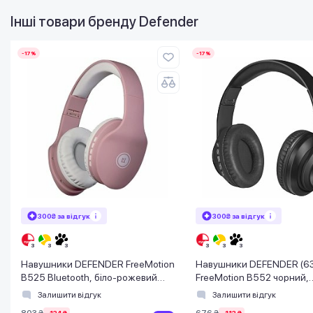
Інші товари бренду
Defender
-17%
-17%
300₴ за відгук
300₴ за відгук
Навушники DEFENDER FreeMotion
Навушники DEFENDER (6
B525 Bluetooth, біло-рожевий
FreeMotion B552 чорний,
(63528)
Bluetooth
Залишити відгук
Залишити відгук