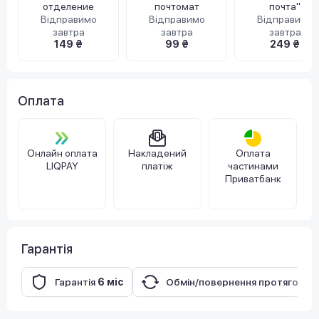
отделение
почтомат
почта"
Відправимо
Відправимо
Відправимо
завтра
завтра
завтра
149 ₴
99 ₴
249 ₴
Оплата
Онлайн оплата
Накладений
Оплата
LIQPAY
платіж
частинами
Приватбанк
Гарантія
Гарантія
6 міс
Обмін/повернення протягом
14