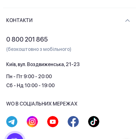
Новини та відеоогляди
Доставка і оплата
Контакти
КОНТАКТИ
Обмін і повернення
Питання та відповіді
0 800 201 865
Гарантія та сервіс
(безкоштовно з мобільного)
Кредит
Київ, вул. Воздвиженська, 21-23
Кешбек
Пн - Пт 9:00 - 20:00
Сб - Нд 10:00 - 19:00
WO В СОЦІАЛЬНИХ МЕРЕЖАХ