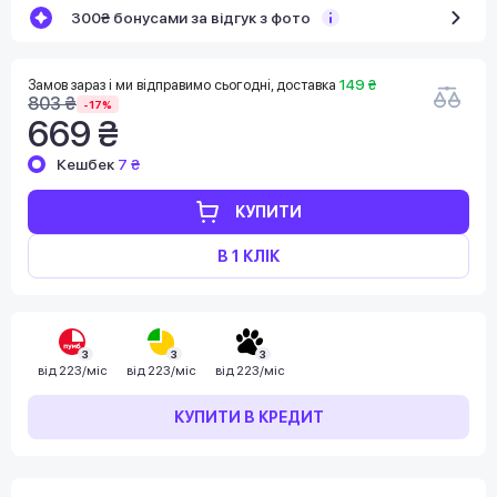
300₴ бонусами за відгук з фото
Замов зараз і ми відправимо сьогодні, доставка
149 ₴
803 ₴
-17%
669 ₴
Кешбек
7 ₴
КУПИТИ
В 1 КЛІК
3
3
3
від
223/міс
від
223/міс
від
223/міс
КУПИТИ В КРЕДИТ