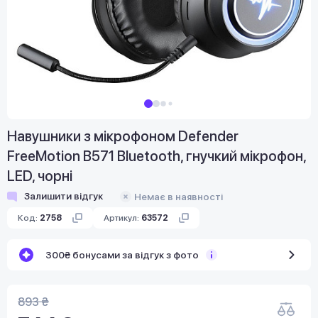
Навушники з мікрофоном Defender
FreeMotion B571 Bluetooth, гнучкий мікрофон,
LED, чорні
Залишити відгук
Немає в наявності
Код:
2758
Артикул:
63572
300₴ бонусами за відгук з фото
893 ₴