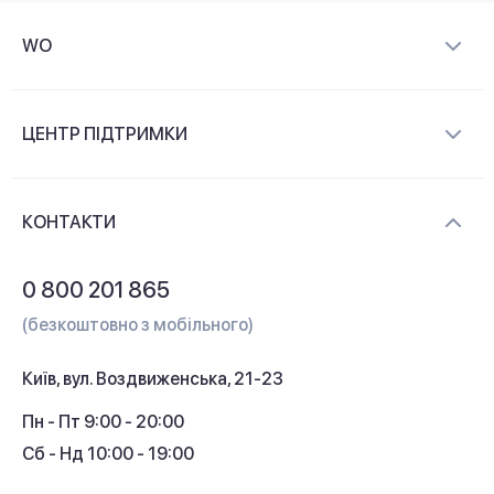
WO
Про компанію
ЦЕНТР ПІДТРИМКИ
Новини та відеоогляди
Доставка і оплата
Контакти
КОНТАКТИ
Обмін і повернення
Питання та відповіді
0 800 201 865
Гарантія та сервіс
(безкоштовно з мобільного)
Кредит
Київ, вул. Воздвиженська, 21-23
Кешбек
Пн - Пт 9:00 - 20:00
Сб - Нд 10:00 - 19:00