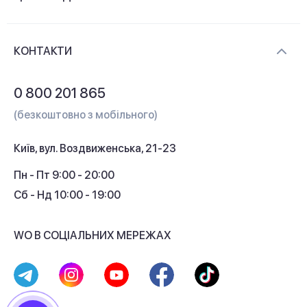
Новини та відеоогляди
Доставка і оплата
Контакти
КОНТАКТИ
Обмін і повернення
Питання та відповіді
0 800 201 865
Гарантія та сервіс
(безкоштовно з мобільного)
Кредит
Київ, вул. Воздвиженська, 21-23
Кешбек
Пн - Пт 9:00 - 20:00
Сб - Нд 10:00 - 19:00
WO В СОЦІАЛЬНИХ МЕРЕЖАХ