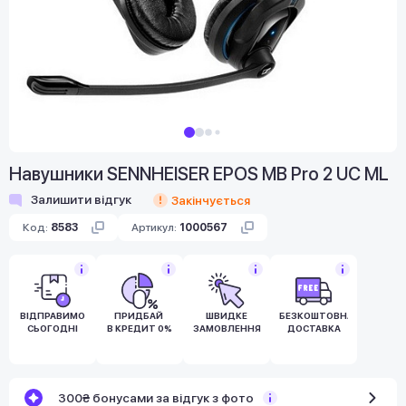
Навушники SENNHEISER EPOS MB Pro 2 UC ML
Залишити відгук
Закінчується
Код:
8583
Артикул:
1000567
ВІДПРАВИМО
ПРИДБАЙ
ШВИДКЕ
БЕЗКОШТОВНА
СЬОГОДНІ
В КРЕДИТ 0%
ЗАМОВЛЕННЯ
ДОСТАВКА
300₴ бонусами за відгук з фото