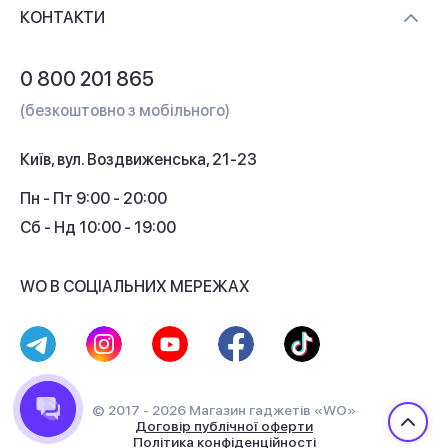
Доставка і оплата
Контакти
КОНТАКТИ
Обмін і повернення
Питання та відповіді
0 800 201 865
Гарантія та сервіс
(безкоштовно з мобільного)
Кредит
Київ, вул. Воздвиженська, 21-23
Кешбек
Пн - Пт 9:00 - 20:00
Сб - Нд 10:00 - 19:00
WO В СОЦІАЛЬНИХ МЕРЕЖАХ
© 2017 - 2026 Магазин гаджетів «WO»
Договір публічної оферти
Політика конфіденційності