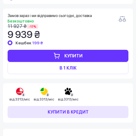
Замов зараз і ми відправимо сьогодні, доставка
Безкоштовно
11 927 ₴
-17%
9 939 ₴
Кешбек
199 ₴
КУПИТИ
В 1 КЛІК
3
3
3
від
3313/міс
від
3313/міс
від
3313/міс
КУПИТИ В КРЕДИТ