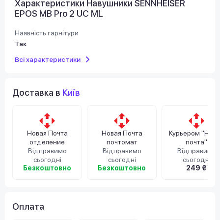
Характеристики Навушники SENNHEISER
EPOS MB Pro 2 UC ML
Наявність гарнітури
Так
Всі характеристики
Доставка в
Київ
Новая Почта
Новая Почта
Курьером "Нов
отделение
почтомат
почта"
Відправимо
Відправимо
Відправимо
сьогодні
сьогодні
сьогодні
Безкоштовно
Безкоштовно
249 ₴
Оплата