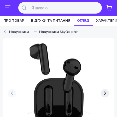
ПРО ТОВАР
ВІДГУКИ ТА ПИТАННЯ
ОГЛЯД
ХАРАКТЕР
Навушники
Навушники SkyDolphin