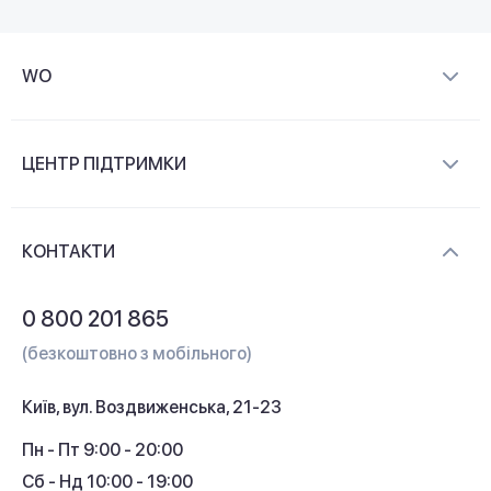
WO
Про компанію
ЦЕНТР ПІДТРИМКИ
Новини та відеоогляди
Доставка і оплата
Контакти
КОНТАКТИ
Обмін і повернення
Питання та відповіді
0 800 201 865
Гарантія та сервіс
(безкоштовно з мобільного)
Кредит
Київ, вул. Воздвиженська, 21-23
Кешбек
Пн - Пт 9:00 - 20:00
Сб - Нд 10:00 - 19:00