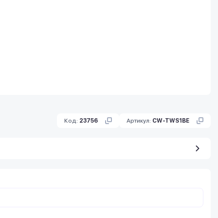
Код:
23756
Артикул:
CW-TWS1BE