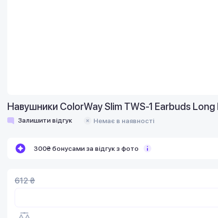
Навушники СolorWay Slim TWS-1 Earbuds Long 
Залишити відгук
Немає в наявності
300₴ бонусами за відгук з фото
612 ₴