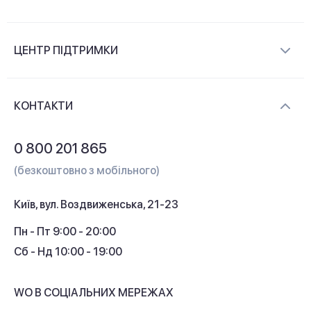
Про компанію
ЦЕНТР ПІДТРИМКИ
Новини та відеоогляди
Доставка і оплата
Контакти
КОНТАКТИ
Обмін і повернення
Питання та відповіді
0 800 201 865
Гарантія та сервіс
(безкоштовно з мобільного)
Кредит
Київ, вул. Воздвиженська, 21-23
Кешбек
Пн - Пт 9:00 - 20:00
Сб - Нд 10:00 - 19:00
WO В СОЦІАЛЬНИХ МЕРЕЖАХ