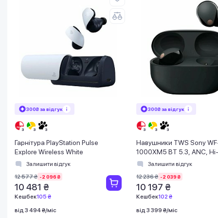
300₴ за відгук
300₴ за відгук
Гарнітура PlayStation Pulse
Навушники TWS Sony WF
Explore Wireless White
1000XM5 BT 5.3, ANC, Hi
IPX4, SBC, AAC, LDAC, LC3
Залишити відгук
Залишити відгук
Чорний
12 577 ₴
12 236 ₴
-2 096 ₴
-2 039 ₴
10 481 ₴
10 197 ₴
Кешбек
105 ₴
Кешбек
102 ₴
від 3 494 ₴/міс
від 3 399 ₴/міс