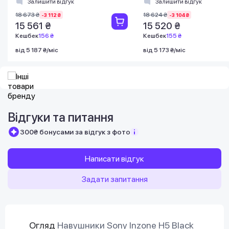
Залишити відгук
Залишити відгук
Сріблястий
18 673 ₴
18 624 ₴
-3 112 ₴
-3 104 ₴
15 561 ₴
15 520 ₴
Кешбек
156 ₴
Кешбек
155 ₴
від 5 187 ₴/міс
від 5 173 ₴/міс
Відгуки та питання
300₴ бонусами за відгук з фото
Написати відгук
Задати запитання
Огляд
Навушники Sony Inzone H5 Black