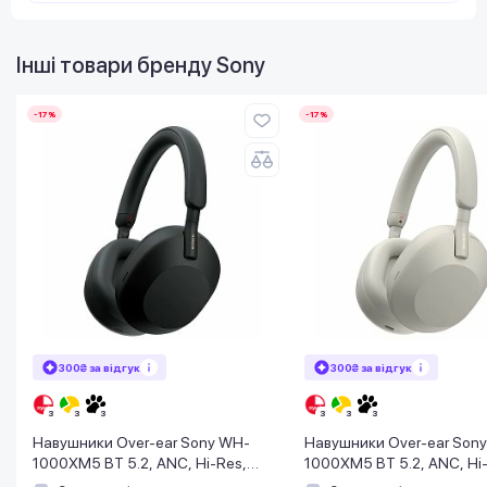
Інші товари бренду
Sony
-17%
-17%
300₴ за відгук
300₴ за відгук
Навушники Over-ear Sony WH-
Навушники Over-ear Son
1000XM5 BT 5.2, ANC, Hi-Res,
1000XM5 BT 5.2, ANC, Hi
AAC, LDAC, Wireless, Mic, Чорний
AAC, LDAC, Wireless, Mic,