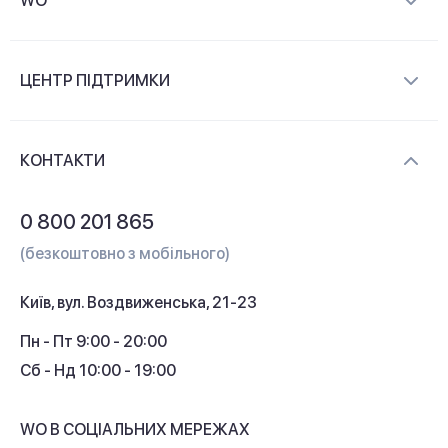
WO
Про компанію
ЦЕНТР ПІДТРИМКИ
Новини та відеоогляди
Доставка і оплата
Контакти
КОНТАКТИ
Обмін і повернення
Питання та відповіді
0 800 201 865
Гарантія та сервіс
(безкоштовно з мобільного)
Кредит
Київ, вул. Воздвиженська, 21-23
Кешбек
Пн - Пт 9:00 - 20:00
Сб - Нд 10:00 - 19:00
WO В СОЦІАЛЬНИХ МЕРЕЖАХ