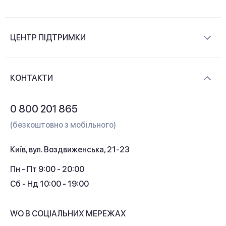
Про компанію
ЦЕНТР ПІДТРИМКИ
Новини та відеоогляди
Доставка і оплата
Контакти
КОНТАКТИ
Обмін і повернення
Питання та відповіді
0 800 201 865
Гарантія та сервіс
(безкоштовно з мобільного)
Кредит
Київ, вул. Воздвиженська, 21-23
Кешбек
Пн - Пт 9:00 - 20:00
Сб - Нд 10:00 - 19:00
WO В СОЦІАЛЬНИХ МЕРЕЖАХ