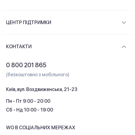
Про компанію
ЦЕНТР ПІДТРИМКИ
Новини та відеоогляди
Доставка і оплата
Контакти
КОНТАКТИ
Обмін і повернення
Питання та відповіді
0 800 201 865
Гарантія та сервіс
(безкоштовно з мобільного)
Кредит
Київ, вул. Воздвиженська, 21-23
Кешбек
Пн - Пт 9:00 - 20:00
Сб - Нд 10:00 - 19:00
WO В СОЦІАЛЬНИХ МЕРЕЖАХ