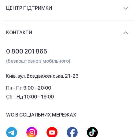
Про компанію
ЦЕНТР ПІДТРИМКИ
Новини та відеоогляди
Доставка і оплата
Контакти
КОНТАКТИ
Обмін і повернення
Питання та відповіді
0 800 201 865
Гарантія та сервіс
(безкоштовно з мобільного)
Кредит
Київ, вул. Воздвиженська, 21-23
Кешбек
Пн - Пт 9:00 - 20:00
Сб - Нд 10:00 - 19:00
WO В СОЦІАЛЬНИХ МЕРЕЖАХ