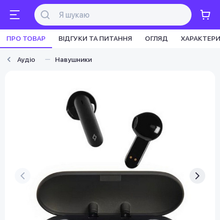
ПРО ТОВАР
ВІДГУКИ ТА ПИТАННЯ
ОГЛЯД
ХАРАКТЕР
Аудіо
Навушники