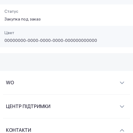
Статус
Закупка под заказ
Цвет
00000000-0000-0000-0000-000000000000
WO
Про компанію
ЦЕНТР ПІДТРИМКИ
Новини та відеоогляди
Доставка і оплата
Контакти
КОНТАКТИ