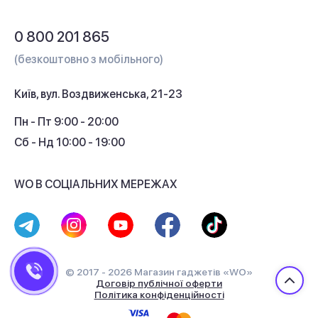
Обмін і повернення
Питання та відповіді
0 800 201 865
Гарантія та сервіс
(безкоштовно з мобільного)
Кредит
Київ, вул. Воздвиженська, 21-23
Кешбек
Пн - Пт 9:00 - 20:00
Сб - Нд 10:00 - 19:00
WO В СОЦІАЛЬНИХ МЕРЕЖАХ
© 2017 - 2026 Магазин гаджетів «WO»
Договір публічної оферти
Політика конфіденційності