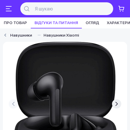
ПРО ТОВАР
ВІДГУКИ ТА ПИТАННЯ
ОГЛЯД
ХАРАКТЕР
Навушники
Навушники Xiaomi