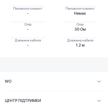
Пиловологозахист
Пиловологозахист
-
Немає
Опір
Опір
-
30 Ом
Довжина кабеля
Довжина кабеля
-
1.2 м
WO
Про компанію
ЦЕНТР ПІДТРИМКИ