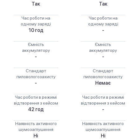
Так
Так
Час роботи на
Час роботи на
одному заряді
одному заряді
10 год
-
Ємність
Ємність
аккумулятору
аккумулятору
-
-
Стандарт
Стандарт
пиловологозахисту
пиловологозахисту
-
Немає
Час роботи в режимі
Час роботи в режимі
відтворення з кейсом
відтворення з кейсом
42 год
-
Наявність активного
Наявність активного
шумозаглушення
шумозаглушення
Ні
Ні