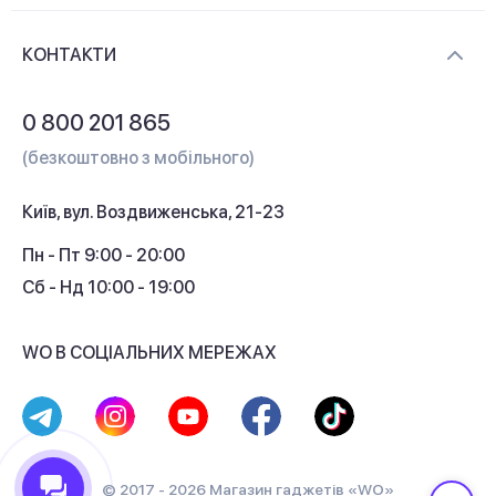
Новини та відеоогляди
Доставка і оплата
Контакти
КОНТАКТИ
Обмін і повернення
Питання та відповіді
0 800 201 865
Гарантія та сервіс
(безкоштовно з мобільного)
Кредит
Київ, вул. Воздвиженська, 21-23
Кешбек
Пн - Пт 9:00 - 20:00
Сб - Нд 10:00 - 19:00
WO В СОЦІАЛЬНИХ МЕРЕЖАХ
© 2017 - 2026 Магазин гаджетів «WO»