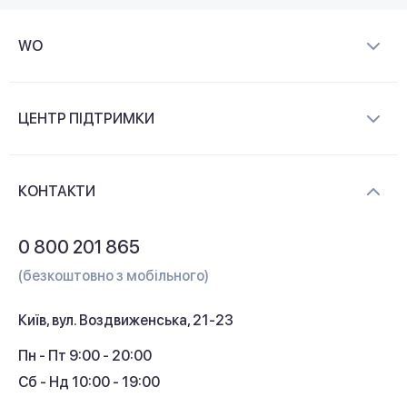
WO
Про компанію
ЦЕНТР ПІДТРИМКИ
Новини та відеоогляди
Доставка і оплата
Контакти
КОНТАКТИ
Обмін і повернення
Питання та відповіді
0 800 201 865
Гарантія та сервіс
(безкоштовно з мобільного)
Кредит
Київ, вул. Воздвиженська, 21-23
Кешбек
Пн - Пт 9:00 - 20:00
Сб - Нд 10:00 - 19:00