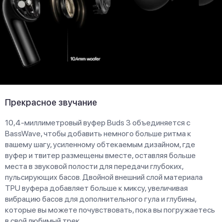
Прекрасное звучание
10,4-миллиметровый вуфер Buds 3 объединяется с
BassWave, чтобы добавить немного больше ритма к
вашему шагу, усиленному обтекаемым дизайном, где
вуфер и твитер размещены вместе, оставляя больше
места в звуковой полости для передачи глубоких,
пульсирующих басов. Двойной внешний слой материала
TPU вуфера добавляет больше к миксу, увеличивая
вибрацию басов для дополнительного гула и глубины,
которые вы можете почувствовать, пока вы погружаетесь
в свой любимый трек.