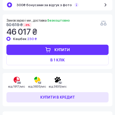
300₴ бонусами за відгук з фото
Замов зараз і ми , доставка
Безкоштовно
50 619 ₴
-9%
46 017 ₴
Кешбек
230 ₴
КУПИТИ
В 1 КЛІК
24
12
12
від
1917/міс
від
3835/міс
від
3835/міс
КУПИТИ В КРЕДИТ