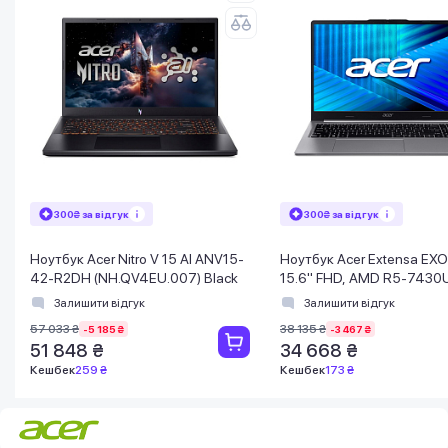
300₴ за відгук
300₴ за відгук
Ноутбук Acer Nitro V 15 AI ANV15-
Ноутбук Acer Extensa EX
42-R2DH (NH.QV4EU.007) Black
15.6" FHD, AMD R5-7430U
F512GB, UMA, Lin, сірий
Залишити відгук
Залишити відгук
57 033 ₴
38 135 ₴
-5 185 ₴
-3 467 ₴
51 848 ₴
34 668 ₴
Кешбек
259 ₴
Кешбек
173 ₴