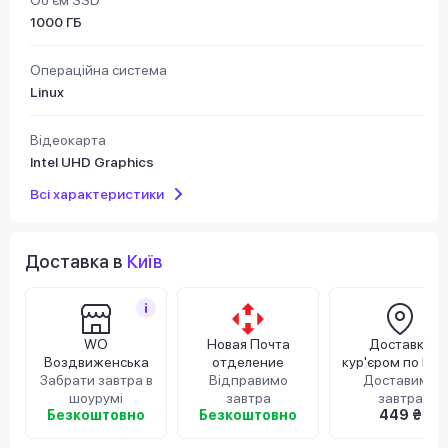
1000 ГБ
Операційна система
Linux
Відеокарта
Intel UHD Graphics
Всі характеристики
Доставка в
Київ
WO
Новая Почта
Доставка
Воздвиженська
отделение
кур'єром по Киє
Забрати завтра в
Відправимо
Доставимо
шоурумі
завтра
завтра
Безкоштовно
Безкоштовно
449 ₴