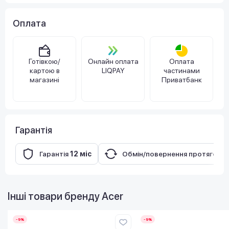
Оплата
Готівкою/
Онлайн оплата
Оплата
картою в
LIQPAY
частинами
магазині
Приватбанк
Гарантія
Гарантія
12 міс
Обмін/повернення протягом
1
Інші товари бренду
Acer
-9%
-9%