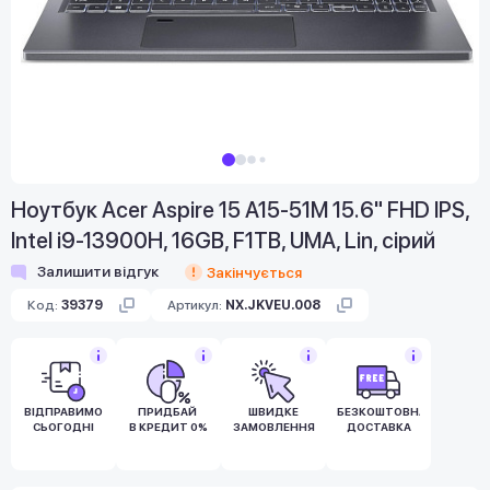
Ноутбук Acer Aspire 15 A15-51M 15.6" FHD IPS,
Intel i9-13900H, 16GB, F1TB, UMA, Lin, сірий
Залишити відгук
Закінчується
Код:
39379
Артикул:
NX.JKVEU.008
ВІДПРАВИМО
ПРИДБАЙ
ШВИДКЕ
БЕЗКОШТОВНА
СЬОГОДНІ
В КРЕДИТ 0%
ЗАМОВЛЕННЯ
ДОСТАВКА