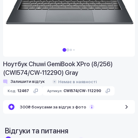
Ноутбук Chuwi GemiBook XPro (8/256)
(CWI574/CW-112290) Gray
Залишити відгук
Немає в наявності
Код:
12467
Артикул:
CWI574/CW-112290
300₴ бонусами за відгук з фото
Відгуки та питання