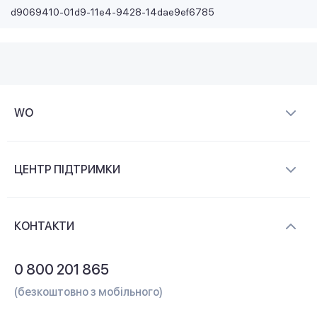
d9069410-01d9-11e4-9428-14dae9ef6785
WO
Про компанію
ЦЕНТР ПІДТРИМКИ
Новини та відеоогляди
Доставка і оплата
Контакти
КОНТАКТИ
Обмін і повернення
Питання та відповіді
0 800 201 865
Гарантія та сервіс
(безкоштовно з мобільного)
Кредит