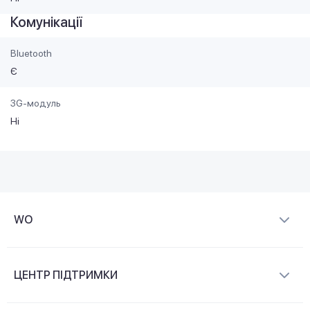
Комунікації
Bluetooth
Є
3G-модуль
Ні
WO
Про компанію
ЦЕНТР ПІДТРИМКИ
Новини та відеоогляди