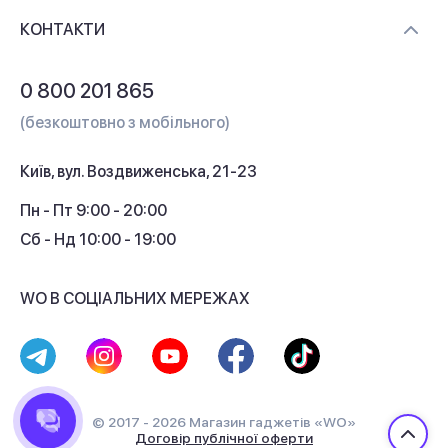
Доставка і оплата
Контакти
КОНТАКТИ
Обмін і повернення
Питання та відповіді
0 800 201 865
Гарантія та сервіс
(безкоштовно з мобільного)
Кредит
Київ, вул. Воздвиженська, 21-23
Кешбек
Пн - Пт 9:00 - 20:00
Сб - Нд 10:00 - 19:00
WO В СОЦІАЛЬНИХ МЕРЕЖАХ
© 2017 - 2026 Магазин гаджетів «WO»
Договір публічної оферти