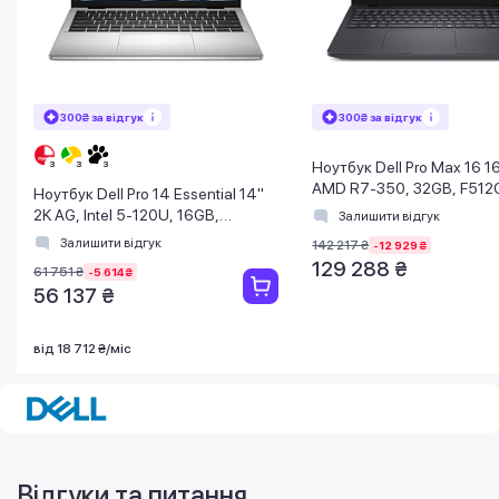
300₴ за відгук
300₴ за відгук
Ноутбук Dell Pro Max 16 1
AMD R7-350, 32GB, F512
Ноутбук Dell Pro 14 Essential 14"
NVD500-6, Win11P, чорни
2K AG, Intel 5-120U, 16GB,
Залишити відгук
F512GB, UMA, Win11P, сріблястий
Залишити відгук
142 217 ₴
-12 929 ₴
129 288 ₴
61 751 ₴
-5 614 ₴
56 137 ₴
від 18 712 ₴/міс
Відгуки та питання