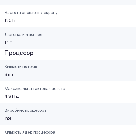
Частота оновлення екрану
120 Гц
Діагональ дисплея
14 "
Процесор
Кількість потоків
8 шт
Максимальна тактова частота
4.8 ГГц
Виробник процесора
Intel
Кількість ядер процесора