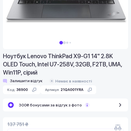
Ноутбук Lenovo ThinkPad X9-G1 14" 2.8K
OLED Touch, Intel U7-258V, 32GB, F2TB, UMA,
Win11P, сірий
Залишити відгук
Немає в наявності
Код:
36900
Артикул:
21QA001YRA
300₴ бонусами за відгук з фото
137 751 ₴