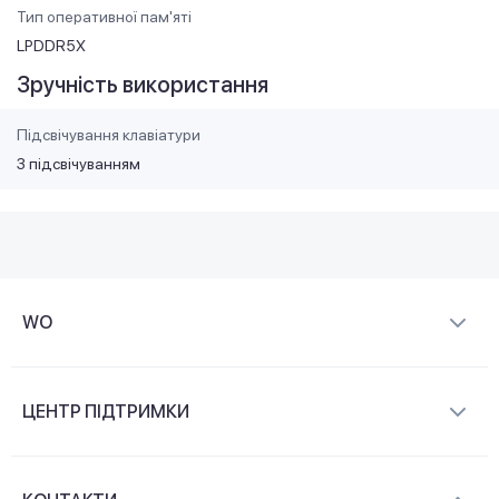
Тип оперативної пам'яті
LPDDR5X
Зручність використання
Підсвічування клавіатури
З підсвічуванням
WO
Про компанію
ЦЕНТР ПІДТРИМКИ
Новини та відеоогляди
Доставка і оплата