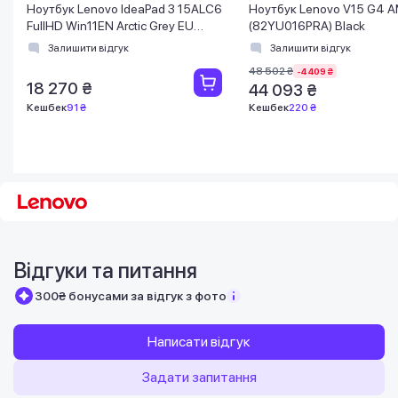
Ноутбук Lenovo IdeaPad 3 15ALC6
Ноутбук Lenovo V15 G4 
FullHD Win11EN Arctic Grey EU
(82YU016PRA) Black
(82KU00CHMH)
Залишити відгук
Залишити відгук
48 502 ₴
-4 409 ₴
18 270 ₴
44 093 ₴
Кешбек
91 ₴
Кешбек
220 ₴
Відгуки та питання
300₴ бонусами за відгук з фото
Написати відгук
Задати запитання