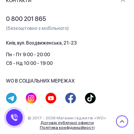
Контакти
КОНТАКТИ
Обмін і повернення
Питання та відповіді
0 800 201 865
Гарантія та сервіс
(безкоштовно з мобільного)
Кредит
Київ, вул. Воздвиженська, 21-23
Кешбек
Пн - Пт 9:00 - 20:00
Сб - Нд 10:00 - 19:00
WO В СОЦІАЛЬНИХ МЕРЕЖАХ
© 2017 - 2026 Магазин гаджетів «WO»
Договір публічної оферти
Політика конфіденційності