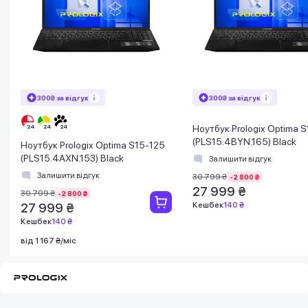
300₴ за відгук
300₴ за відгук
Ноутбук Prologix Optima 
(PLS15.4BYN.165) Black
Ноутбук Prologix Optima S15-125
(PLS15.4AXN.153) Black
Залишити відгук
Залишити відгук
30 799 ₴
-2 800 ₴
27 999 ₴
30 799 ₴
-2 800 ₴
Кешбек
140 ₴
27 999 ₴
Кешбек
140 ₴
від 1 167 ₴/міс