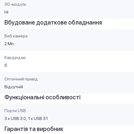
3G-модуль
Ні
Вбудоване додаткове обладнання
Веб камера
2 Мп
Кардрідер
Є
Оптичний привід
Відсутній
Функціональні особливості
Порти USB
3 х USB 3.0
1 x USB 3.1
Гарантія та виробник