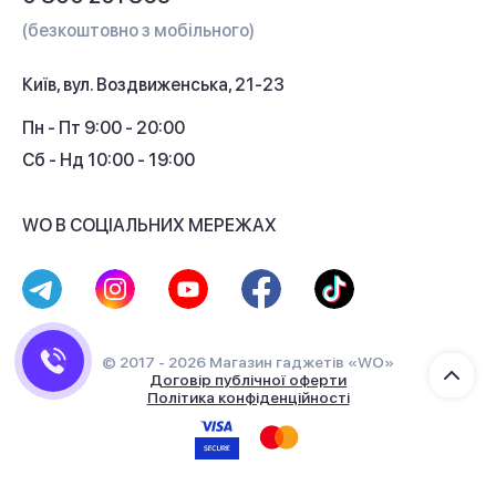
Гарантія та сервіс
(безкоштовно з мобільного)
Кредит
Київ, вул. Воздвиженська, 21-23
Кешбек
Пн - Пт 9:00 - 20:00
Сб - Нд 10:00 - 19:00
WO В СОЦІАЛЬНИХ МЕРЕЖАХ
© 2017 - 2026 Магазин гаджетів «WO»
Договір публічної оферти
Політика конфіденційності