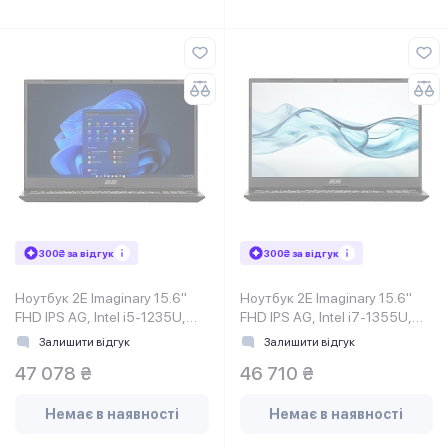
300₴ за відгук
300₴ за відгук
Ноутбук 2E Imaginary 15.6"
Ноутбук 2E Imaginary 15.6"
FHD IPS AG, Intel i5-1235U,
FHD IPS AG, Intel i7-1355U,
16GB, F512GB, UMA, Win11P,
16GB, F1TB, UMA, DOS,
Залишити відгук
Залишити відгук
Чорний
Чорний
47 078 ₴
46 710 ₴
Немає в наявності
Немає в наявності