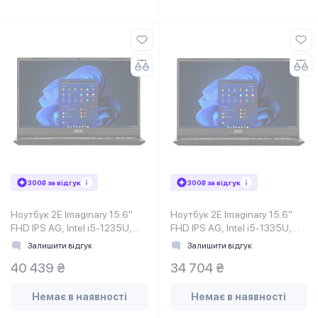
300₴ за відгук
300₴ за відгук
Ноутбук 2E Imaginary 15.6"
Ноутбук 2E Imaginary 15.6"
FHD IPS AG, Intel i5-1235U,
FHD IPS AG, Intel i5-1335U,
16GB, F512GB, UMA, Win11,
8GB, F256GB, UMA, Win11PE,
Залишити відгук
Залишити відгук
Чорний
Чорний
40 439 ₴
34 704 ₴
Немає в наявності
Немає в наявності