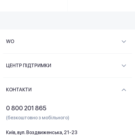
WO
Про компанію
ЦЕНТР ПІДТРИМКИ
Новини та відеоогляди
Доставка і оплата
Контакти
КОНТАКТИ
Обмін і повернення
Питання та відповіді
0 800 201 865
Гарантія та сервіс
(безкоштовно з мобільного)
Кредит
Київ, вул. Воздвиженська, 21-23