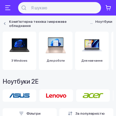
Комп'ютерна техніка і мережеве
Ноутбуки
обладнання
З Windows
Для роботи
Для навчання
Ноутбуки 2E
Фільтри
За популярністю