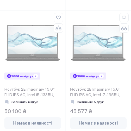
300₴ за відгук
300₴ за відгук
Ноутбук 2E Imaginary 15.6"
Ноутбук 2E Imaginary 15.6"
FHD IPS AG, Intel i5-1335U,
FHD IPS AG, Intel i7-1355U,
32GB, F1TB, UMA, DOS,
16GB, F512GB, UMA, DOS,
Залишити відгук
Залишити відгук
Чорний
Чорний
50 100 ₴
45 577 ₴
Немає в наявності
Немає в наявності