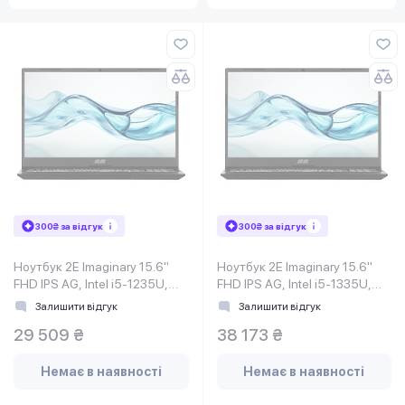
300₴ за відгук
300₴ за відгук
Ноутбук 2E Imaginary 15.6"
Ноутбук 2E Imaginary 15.6"
FHD IPS AG, Intel i5-1235U,
FHD IPS AG, Intel i5-1335U,
16GB, F1TB, UMA, DOS,
16GB, F512GB, UMA, DOS,
Залишити відгук
Залишити відгук
Чорний
Чорний
29 509 ₴
38 173 ₴
Немає в наявності
Немає в наявності