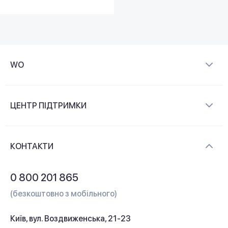
WO
Про компанію
ЦЕНТР ПІДТРИМКИ
Новини та відеоогляди
Доставка і оплата
Контакти
КОНТАКТИ
Обмін і повернення
Питання та відповіді
0 800 201 865
Гарантія та сервіс
(безкоштовно з мобільного)
Кредит
Київ, вул. Воздвиженська, 21-23