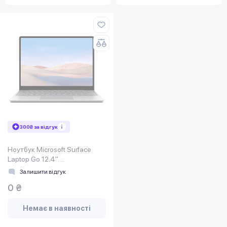
300₴ за відгук
Ноутбук Microsoft Surface
Laptop Go 12.4"
(889842667844) Silver
Залишити відгук
0 ₴
Немає в наявності