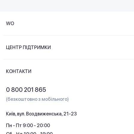
WO
Про компанію
ЦЕНТР ПІДТРИМКИ
Новини та відеоогляди
Доставка і оплата
Контакти
КОНТАКТИ
Обмін і повернення
Питання та відповіді
0 800 201 865
Гарантія та сервіс
(безкоштовно з мобільного)
Кредит
Київ, вул. Воздвиженська, 21-23
Кешбек
Пн - Пт 9:00 - 20:00