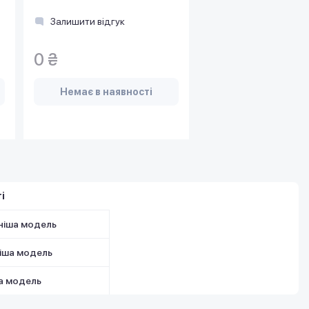
Залишити відгук
0 ₴
Немає в наявності
і
ніша модель
іша модель
а модель