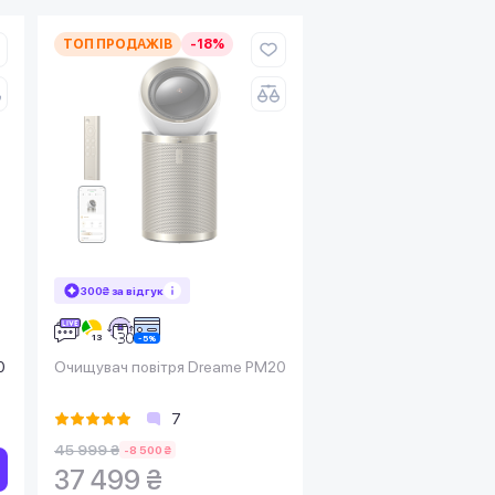
ТОП ПРОДАЖІВ
-18%
300₴ за відгук
0
Очищувач повітря Dreame PM20
7
45 999 ₴
-8 500 ₴
37 499 ₴