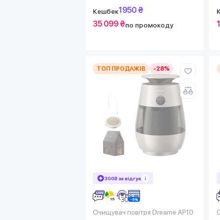
1950 ₴
Кешбек
35 099 ₴
по промокоду
ТОП ПРОДАЖІВ
-28%
300₴ за відгук
Очищувач повітря Dreame AP10