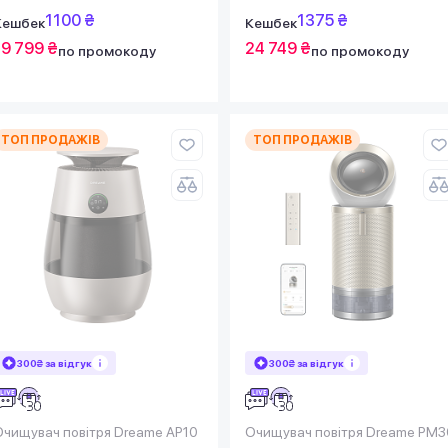
1100 ₴
1375 ₴
Кешбек
Кешбек
19 799 ₴
24 749 ₴
по промокоду
по промокоду
ТОП ПРОДАЖІВ
ТОП ПРОДАЖІВ
300₴ за відгук
300₴ за відгук
Очищувач повітря Dreame AP10
Очищувач повітря Dreame PM3