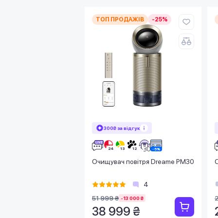
ТОП ПРОДАЖІВ
-25%
300₴ за відгук
Очищувач повітря Dreame PM30
4
51 999 ₴
-13 000 ₴
38 999 ₴