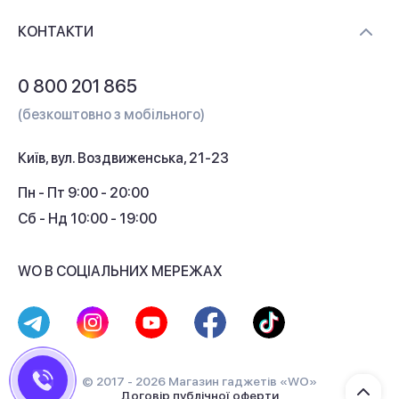
Доставка і оплата
Контакти
КОНТАКТИ
Обмін і повернення
Питання та відповіді
0 800 201 865
Гарантія та сервіс
(безкоштовно з мобільного)
Кредит
Київ, вул. Воздвиженська, 21-23
Кешбек
Пн - Пт 9:00 - 20:00
Сб - Нд 10:00 - 19:00
WO В СОЦІАЛЬНИХ МЕРЕЖАХ
© 2017 - 2026 Магазин гаджетів «WO»
Договір публічної оферти