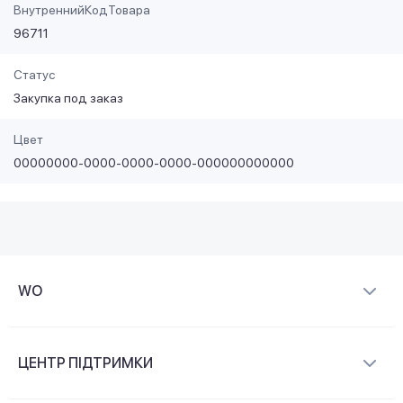
ВнутреннийКодТовара
96711
Статус
Закупка под заказ
Цвет
00000000-0000-0000-0000-000000000000
WO
Про компанію
ЦЕНТР ПІДТРИМКИ
Новини та відеоогляди