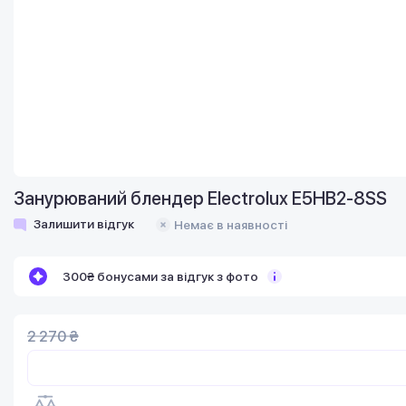
Занурюваний блендер Electrolux E5HB2-8SS
Залишити відгук
Немає в наявності
300₴ бонусами за відгук з фото
2 270 ₴