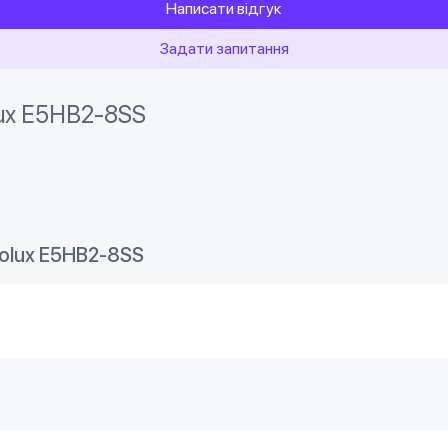
Написати відгук
Задати запитання
lux E5HB2-8SS
olux E5HB2-8SS