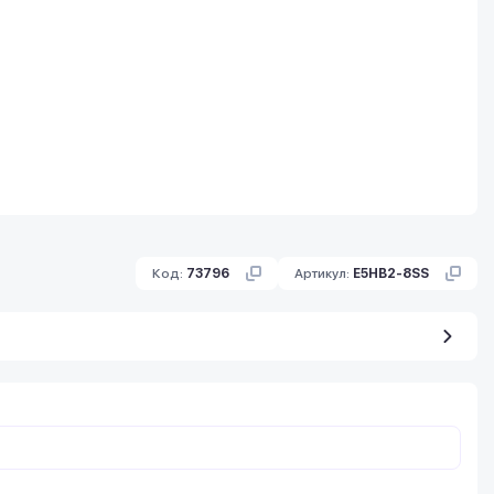
Код:
73796
Артикул:
E5HB2-8SS