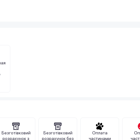
вая
о
Безготівковий
Безготівковий
Оплата
Оп
розрахунок з
розрахунок без
частинами
час