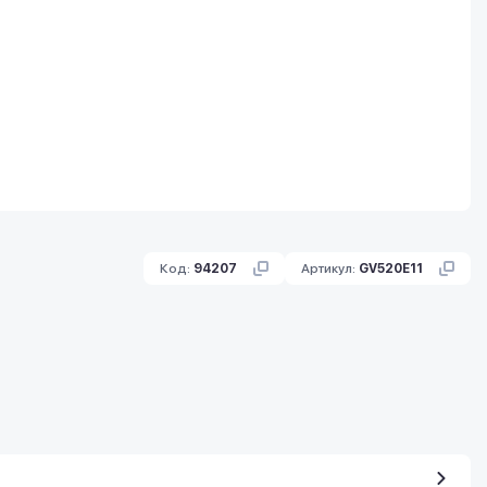
Код:
94207
Артикул:
GV520E11