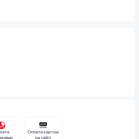
лата
Оплата картою
тинами
на сайті