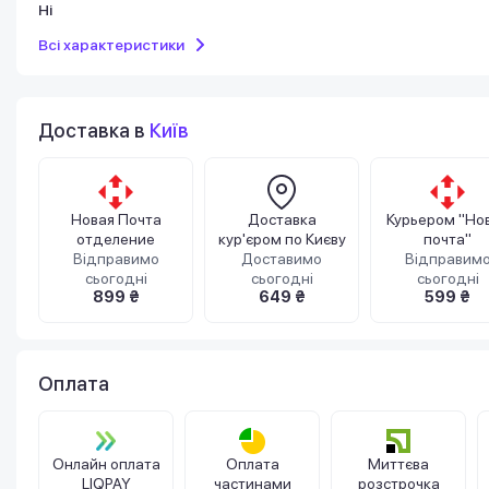
Ні
Всі характеристики
Доставка в
Київ
Новая Почта
Доставка
Курьером "Но
отделение
кур'єром по Києву
почта"
Відправимо
Доставимо
Відправим
сьогодні
сьогодні
сьогодні
899 ₴
649 ₴
599 ₴
Оплата
Онлайн оплата
Оплата
Миттєва
LIQPAY
частинами
розстрочка