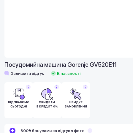
Посудомийна машина Gorenje GV520E11
Залишити відгук
В наявності
ВІДПРАВИМО
ПРИДБАЙ
ШВИДКЕ
СЬОГОДНІ
В КРЕДИТ 0%
ЗАМОВЛЕННЯ
Бонуси стають активними через 14 днів
300₴ бонусами за відгук з фото
після покупки.