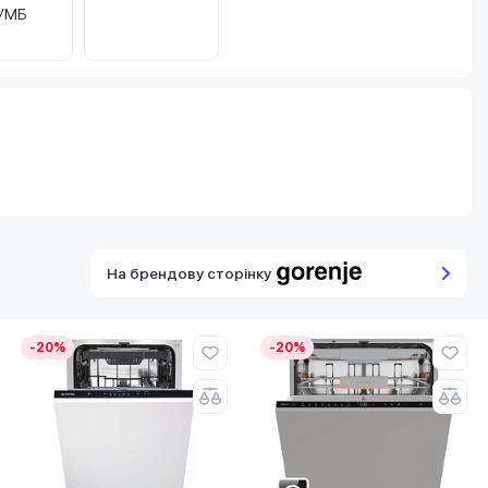
УМБ
На брендову сторінку
-20%
-20%