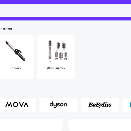
олосся
Плойки
Фен-щітки