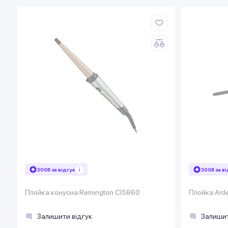
300₴ за відгук
300₴ за в
Плойка конусна Remington CI5860
Плойка Ard
Залишити відгук
Залишит