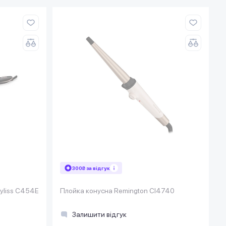
300₴ за відгук
yliss C454E
Плойка конусна Remington CI4740
Залишити відгук