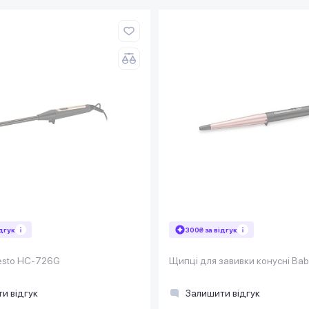
ідгук
300₴ за відгук
esto HC-726G
Щипці для завивки конусні Bab
и відгук
Залишити відгук