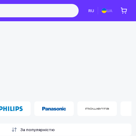
RU
UA
За популярністю