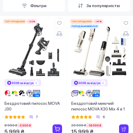
Фільтри
За популярністю
ТОП ПРОДАЖІВ
-33%
ТОП ПРОДАЖІВ
-47%
ПЕРЕДЗАМОВЛЕННЯ
300₴ за відгук
300₴ за відгук
Бездротовий пилосос MOVA
Бездротовий миючий
J30
пилосос MOVA K30 Mix 4 в 1
7
6
8 999 ₴
29 999 ₴
-3 000 ₴
-14 000 ₴
5 999 ₴
15 999 ₴