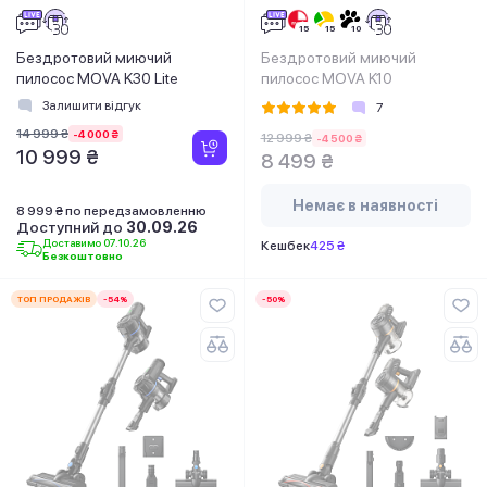
Бездротовий миючий
Бездротовий миючий
пилосос MOVA K30 Lite
пилосос MOVA K10
Залишити відгук
7
14 999 ₴
-4 000 ₴
12 999 ₴
-4 500 ₴
10 999 ₴
8 499 ₴
Немає в наявності
8 999 ₴ по передзамовленню
Доступний до
30.09.26
Доставимо 07.10.26
Кешбек
425 ₴
Безкоштовно
ТОП ПРОДАЖІВ
-54%
-50%