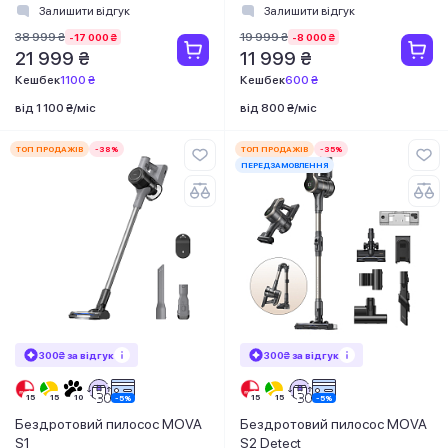
Залишити відгук
Залишити відгук
38 999 ₴
19 999 ₴
-17 000 ₴
-8 000 ₴
21 999 ₴
11 999 ₴
Кешбек
1100 ₴
Кешбек
600 ₴
від 1 100 ₴/міс
від 800 ₴/міс
ТОП ПРОДАЖІВ
-38%
ТОП ПРОДАЖІВ
-35%
ПЕРЕДЗАМОВЛЕННЯ
300₴ за відгук
300₴ за відгук
Бездротовий пилосос MOVA
Бездротовий пилосос MOVA
S1
S2 Detect