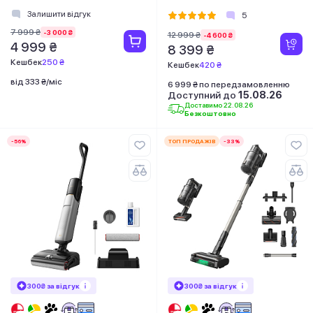
Залишити відгук
5
7 999 ₴
-3 000 ₴
12 999 ₴
-4 600 ₴
4 999 ₴
8 399 ₴
Кешбек
250 ₴
Кешбек
420 ₴
від 333 ₴/міс
6 999 ₴ по передзамовленню
Доступний до
15.08.26
Доставимо 22.08.26
Безкоштовно
-56%
ТОП ПРОДАЖІВ
-33%
300₴ за відгук
300₴ за відгук