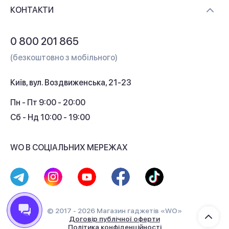
Доставка і оплата
Контакти
КОНТАКТИ
Обмін і повернення
Питання та відповіді
0 800 201 865
Гарантія та сервіс
(безкоштовно з мобільного)
Кредит
Київ, вул. Воздвиженська, 21-23
Кешбек
Пн - Пт 9:00 - 20:00
Сб - Нд 10:00 - 19:00
WO В СОЦІАЛЬНИХ МЕРЕЖАХ
© 2017 - 2026 Магазин гаджетів «WO»
Договір публічної оферти
Політика конфіденційності