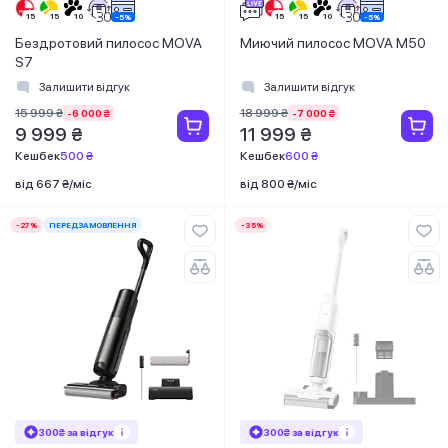
Бездротовий пилосос MOVA
Миючий пилосос MOVA M50
S7
Залишити відгук
Залишити відгук
15 999 ₴
18 999 ₴
-6 000 ₴
-7 000 ₴
9 999 ₴
11 999 ₴
Кешбек
500 ₴
Кешбек
600 ₴
від 667 ₴/міс
від 800 ₴/міс
-27%
ПЕРЕДЗАМОВЛЕННЯ
-35%
300₴ за відгук
300₴ за відгук