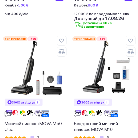
Кешбек
300 ₴
Кешбек
800 ₴
від 400 ₴/міс
12 999 ₴ по передзамовленню
Доступний до
17.08.26
Доставимо 24.08.26
Безкоштовно
ТОП ПРОДАЖІВ
-49%
ТОП ПРОДАЖІВ
-63%
300₴ за відгук
300₴ за відгук
Миючий пилосос MOVA M50
Бездротовий миючий
Ultra
пилосос MOVA M10
7
5