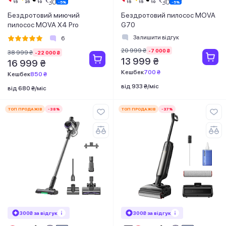
Бездротовий миючий
Бездротовий пилосос MOVA
пилосос MOVA X4 Pro
G70
Залишити відгук
6
20 999 ₴
-7 000 ₴
38 999 ₴
-22 000 ₴
13 999 ₴
16 999 ₴
Кешбек
700 ₴
Кешбек
850 ₴
від 933 ₴/міс
від 680 ₴/міс
ТОП ПРОДАЖІВ
-38%
ТОП ПРОДАЖІВ
-37%
300₴ за відгук
300₴ за відгук