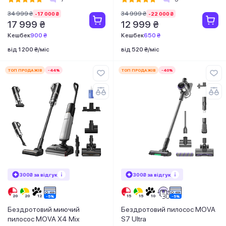
34 999 ₴
34 999 ₴
-17 000 ₴
-22 000 ₴
17 999 ₴
12 999 ₴
Кешбек
900 ₴
Кешбек
650 ₴
від 1 200 ₴/міс
від 520 ₴/міс
ТОП ПРОДАЖІВ
-44%
ТОП ПРОДАЖІВ
-40%
300₴ за відгук
300₴ за відгук
Бездротовий миючий
Бездротовий пилосос MOVA
пилосос MOVA X4 Mix
S7 Ultra