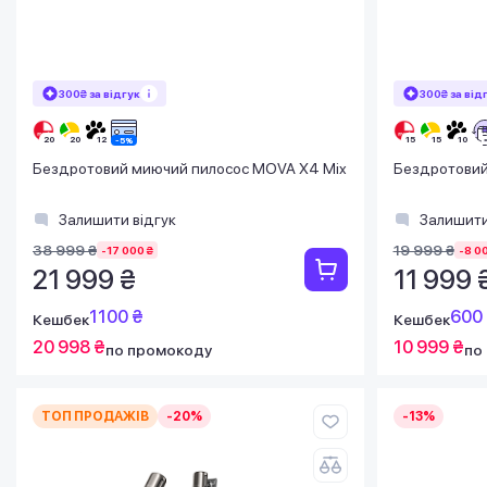
300₴ за відгук
300₴ за від
Бездротовий миючий пилосос MOVA X4 Mix
Бездротовий
Залишити відгук
Залишити
38 999 ₴
19 999 ₴
-17 000 ₴
-8 0
21 999 ₴
11 999 
1100 ₴
600
Кешбек
Кешбек
20 998 ₴
10 999 ₴
по промокоду
по
ТОП ПРОДАЖІВ
-20%
-13%