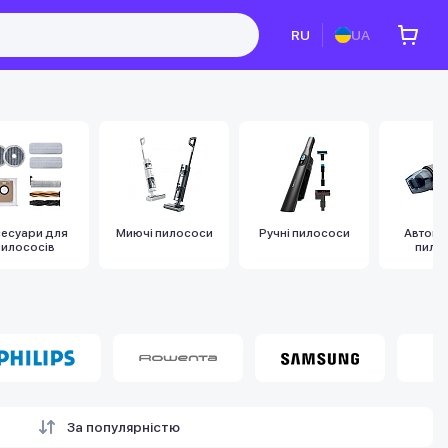
RU
UA
сесуари для
Миючі пилососи
Ручні пилососи
Автомо
пилососів
пило
За популярністю