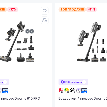
ЖІВ
-37%
ТОП ПРОДАЖІВ
-51%
гук
300₴ за відгук
 пилосос Dreame R10 PRO
Бездротовий пилосос Dreame 