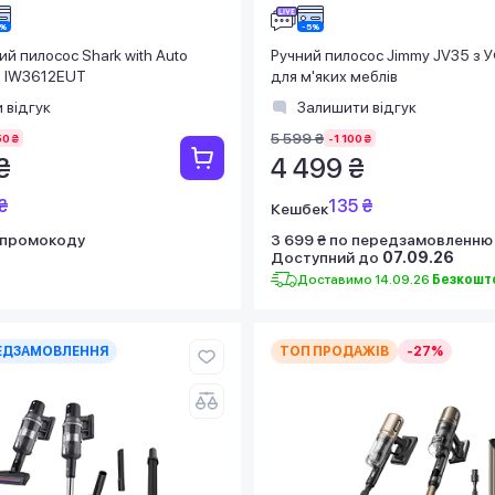
й пилосос Shark with Auto
Ручний пилосос Jimmy JV35 з
m IW3612EUT
для м'яких меблів
 відгук
Залишити відгук
5 599 ₴
50 ₴
-1 100 ₴
₴
4 499 ₴
₴
135 ₴
Кешбек
 промокоду
3 699 ₴ по передзамовленню
Доступний до
07.09.26
Доставимо 14.09.26
Безкошт
ЕДЗАМОВЛЕННЯ
ТОП ПРОДАЖІВ
-27%