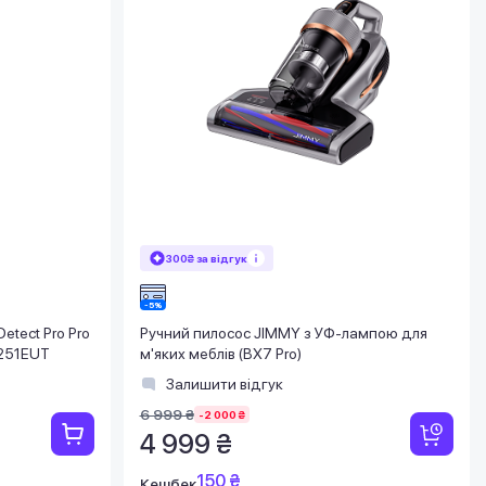
300₴ за відгук
etect Pro Pro
Ручний пилосос JIMMY з УФ-лампою для
3251EUT
м'яких меблів (BX7 Pro)
Залишити відгук
6 999 ₴
-2 000 ₴
4 999 ₴
150 ₴
Кешбек