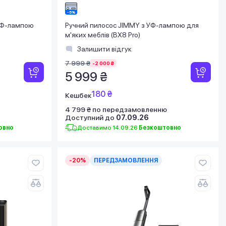
 УФ-лампою
Ручний пилосос JIMMY з УФ-лампою для
м'яких меблів (BX8 Pro)
Залишити відгук
7 999 ₴
-2 000 ₴
5 999 ₴
180 ₴
Кешбек
4 799 ₴ по передзамовленню
Доступний до
07.09.26
овно
Доставимо 14.09.26
Безкоштовно
-20%
ПЕРЕДЗАМОВЛЕННЯ