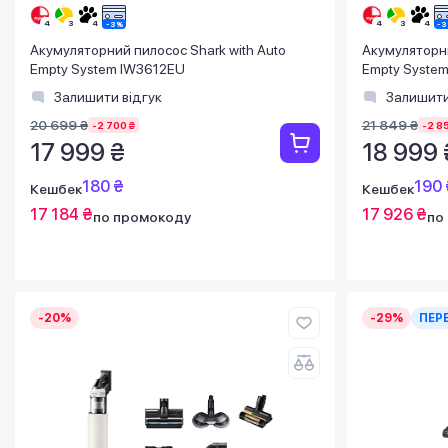
Акумуляторний пилосос Shark with Auto
Акумуляторни
Empty System IW3612EU
Empty Syste
Залишити відгук
Залишити
20 699 ₴
21 849 ₴
-2 700 ₴
-2 8
17 999 ₴
18 999 
180 ₴
190 
Кешбек
Кешбек
17 184 ₴
17 926 ₴
по промокоду
по
-20%
-29%
ПЕР