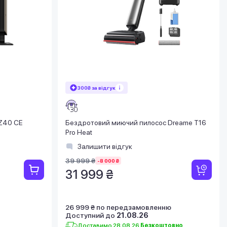
300₴ за відгук
Z40 CE
Бездротовий миючий пилосос Dreame T16
Pro Heat
Залишити відгук
39 999 ₴
-8 000 ₴
31 999 ₴
26 999 ₴ по передзамовленню
Доступний до
21.08.26
Доставимо 28.08.26
Безкоштовно