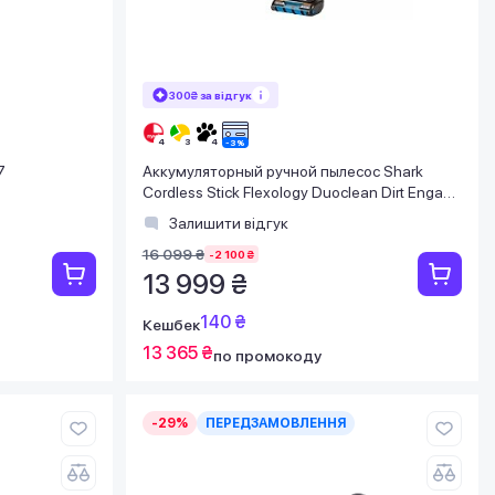
300₴ за відгук
7
Аккумуляторный ручной пылесос Shark
Cordless Stick Flexology Duoclean Dirt Engage
IZ300EU
Залишити відгук
16 099 ₴
-2 100 ₴
13 999 ₴
140 ₴
Кешбек
13 365 ₴
по промокоду
-29%
ПЕРЕДЗАМОВЛЕННЯ