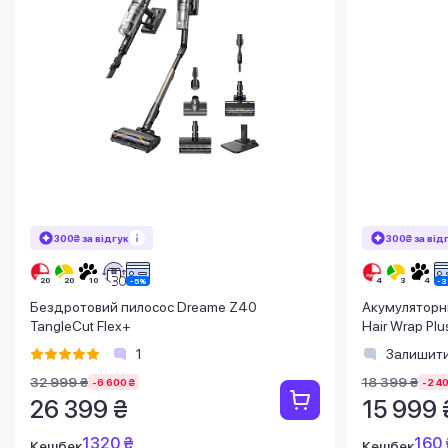
300₴ за відгук
300₴ за від
Бездротовий пилосос Dreame Z40
Акумуляторни
TangleCut Flex+
Hair Wrap Pl
1
Залишити
32 999 ₴
18 399 ₴
-6 600 ₴
-2 40
26 399 ₴
15 999 
1320 ₴
160 
Кешбек
Кешбек