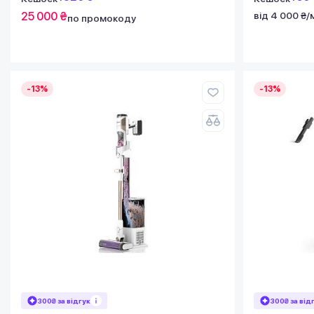
25 000 ₴
від 4 000 ₴/
по промокоду
-13%
-13%
300₴ за відгук
300₴ за від