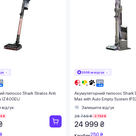
гук
300₴ за відгук
й пилосос Shark Stratos Anti
Акумуляторний пилосос Shark D
us IZ400EU
Max with Auto Empty System IP
 відгук
Залишити відгук
28 749 ₴
0 ₴
-3 750 ₴
₴
24 999 ₴
₴
250 ₴
Кешбек