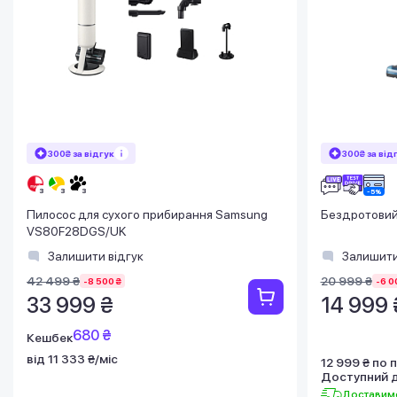
300₴ за відгук
300₴ за від
Пилосос для сухого прибирання Samsung
Бездротовий 
VS80F28DGS/UK
Залишити відгук
Залишити
42 499 ₴
20 999 ₴
-8 500 ₴
-6 0
33 999 ₴
14 999 
680 ₴
Кешбек
від 11 333 ₴/міс
12 999 ₴ по
Доступний 
Доставимо