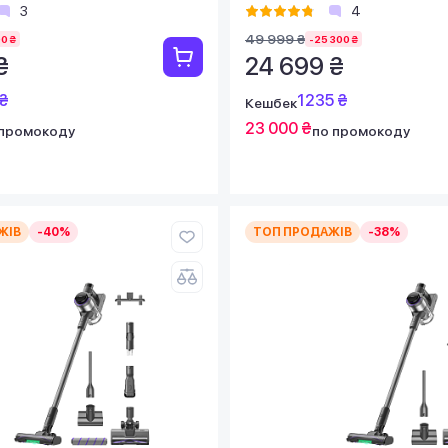
3
4
49 999 ₴
0 ₴
-25 300 ₴
₴
24 699 ₴
₴
1235 ₴
Кешбек
23 000 ₴
 промокоду
по промокоду
ЖІВ
-40%
ТОП ПРОДАЖІВ
-38%