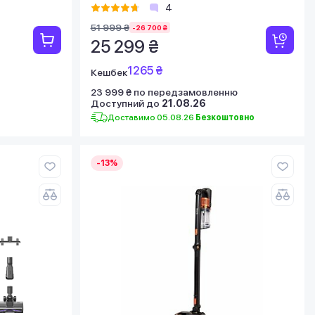
4
51 999 ₴
-26 700 ₴
25 299 ₴
1265 ₴
Кешбек
23 999 ₴ по передзамовленню
Доступний до
21.08.26
Доставимо 05.08.26
Безкоштовно
-13%