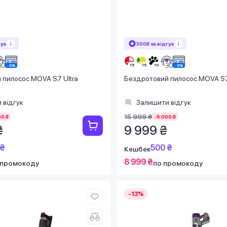
гук
300₴ за відгук
 пилосос MOVA S7 Ultra
Бездротовий пилосос MOVA S
 відгук
Залишити відгук
15 999 ₴
00 ₴
-6 000 ₴
₴
9 999 ₴
 ₴
500 ₴
Кешбек
8 999 ₴
 промокоду
по промокоду
-13%