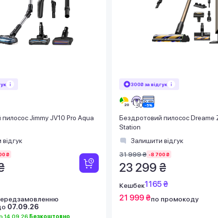
гук
300₴ за відгук
пилосос Jimmy JV10 Pro Aqua
Бездротовий пилосос Dreame 
Station
 відгук
Залишити відгук
31 999 ₴
00 ₴
-8 700 ₴
₴
23 299 ₴
1165 ₴
Кешбек
21 999 ₴
 передзамовленню
по промокоду
до
07.09.26
 14.09.26
Безкоштовно