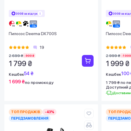
300₴ за відгук
300₴ за від
Пилосос Deerma DX700S
Пилосос Dee
19
2 699 ₴
2 999 ₴
-900 ₴
-1 000
1 799 ₴
1 999 ₴
54 ₴
100 
Кешбек
Кешбек
1 699 ₴
по промокоду
1 799 ₴ по 
Доступний 
Доставимо
ТОП ПРОДАЖІВ
-43%
ТОП ПРОДА
ПЕРЕДЗАМОВЛЕННЯ
ПЕРЕДЗАМО