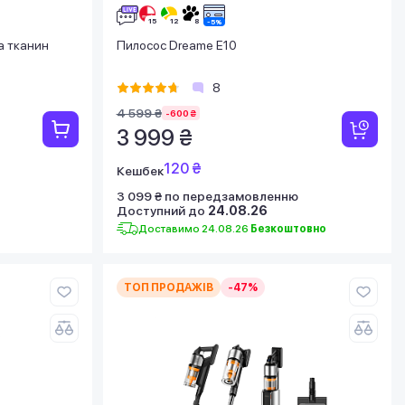
а тканин
Пилосос Dreame E10
8
4 599 ₴
-600 ₴
3 999 ₴
120 ₴
Кешбек
3 099 ₴ по передзамовленню
Доступний до
24.08.26
Доставимо 24.08.26
Безкоштовно
ТОП ПРОДАЖІВ
-47%