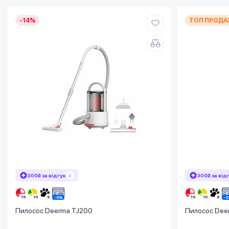
-14%
ТОП ПРОДА
300₴ за відгук
300₴ за від
Пилосос Deerma TJ200
Пилосос Dee