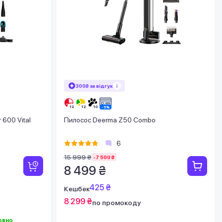
300₴ за відгук
 600 Vital
Пилосос Deerma Z50 Combo
6
15 999 ₴
-7 500 ₴
8 499 ₴
425 ₴
Кешбек
8 299 ₴
по промокоду
овно