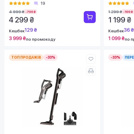
19
4 999 ₴
1 299 ₴
-700 ₴
-100 ₴
4 299 ₴
1 199 ₴
129 ₴
36 ₴
Кешбек
Кешбек
3 999 ₴
1 099 ₴
по промокоду
по 
ТОП ПРОДАЖІВ
-33%
-33%
ПЕР