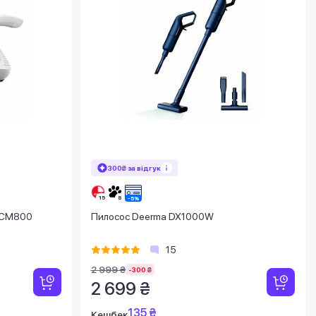
300₴ за відгук
 CM800
Пилосос Deerma DX1000W
15
2 999 ₴
-300 ₴
2 699 ₴
135 ₴
Кешбек