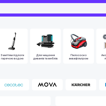
З миттям підлоги
Для чищення
Пилососи з
Ак
гарячою водою
диванів та меблів
аквафільтром