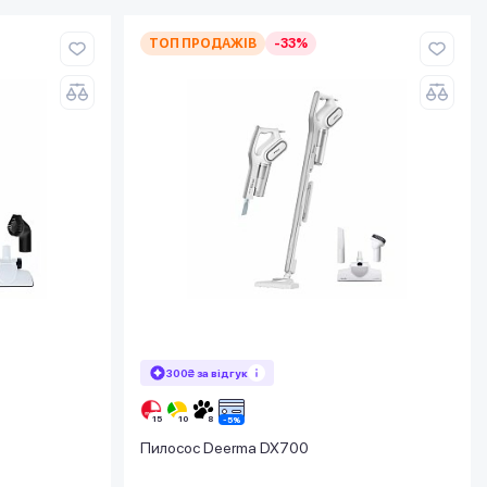
ТОП ПРОДАЖІВ
-33%
300₴ за відгук
Пилосос Deerma DX700