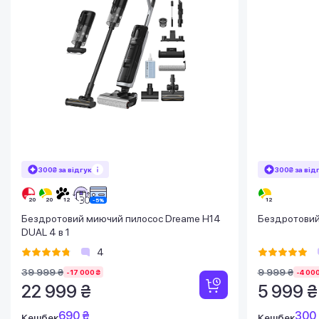
300₴ за відгук
300₴ за від
Бездротовий миючий пилосос Dreame H14
Бездротовий
DUAL 4 в 1
4
39 999 ₴
9 999 ₴
-17 000 ₴
-4 000
22 999 ₴
5 999 ₴
690 ₴
300
Кешбек
Кешбек