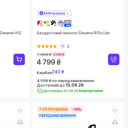
300₴ за відгук
Dreame H12
Бездротовий пилосос Dreame R10s Lite
2
7 999 ₴
-3 200 ₴
4 799 ₴
240 ₴
Кешбек
4 599 ₴ по передзамовленню
Доступний до
15.08.26
Доставимо 22.08.26
Безкоштовно
ТОП ПРОДАЖІВ
-10%
ПЕРЕДЗАМОВЛЕННЯ