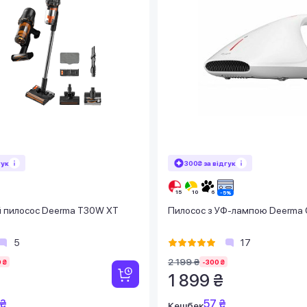
гук
300₴ за відгук
 пилосос Deerma T30W XT
Пилосос з УФ-лампою Deerma
5
17
2 199 ₴
 ₴
-300 ₴
1 899 ₴
 ₴
57 ₴
Кешбек