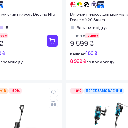
 миючий пилосос Dreame H15
Миючий пилосос для килимів т
Dreame N20 Steam
5
Залишити відгук
11 999 ₴
000 ₴
-2 400 ₴
₴
9 599 ₴
0 ₴
480 ₴
Кешбек
8 999 ₴
 промокоду
по промокоду
ЖІВ
-50%
-10%
ПЕРЕДЗАМОВЛЕННЯ