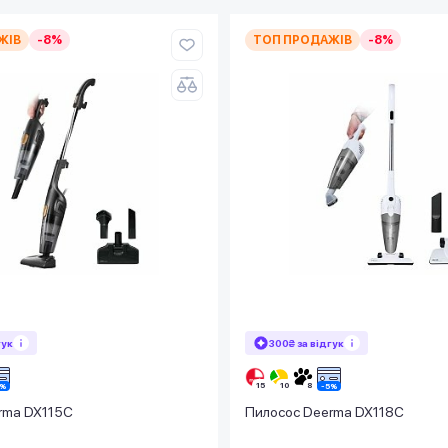
ЖІВ
-8%
ТОП ПРОДАЖІВ
-8%
гук
300₴ за відгук
rma DX115C
Пилосос Deerma DX118C