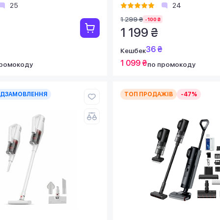
25
24
1 299 ₴
-100 ₴
1 199 ₴
36 ₴
Кешбек
1 099 ₴
промокоду
по промокоду
ЕДЗАМОВЛЕННЯ
ТОП ПРОДАЖІВ
-47%