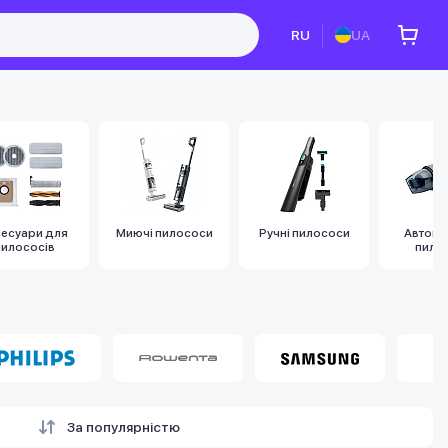
RU
UA
сесуари для
Миючі пилососи
Ручні пилососи
Автомо
пилососів
пило
За популярністю