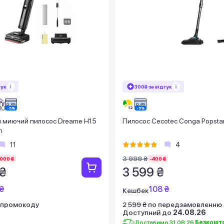
гук
300₴ за відгук
 миючий пилосос Dreame H15
Пилосос Cecotec Conga Popstar
h
11
4
3 999 ₴
000 ₴
-400 ₴
 ₴
3 599 ₴
₴
108 ₴
Кешбек
 промокоду
2 599 ₴ по передзамовленню
Доступний до
24.08.26
Доставимо 31.08.26
Безкошт