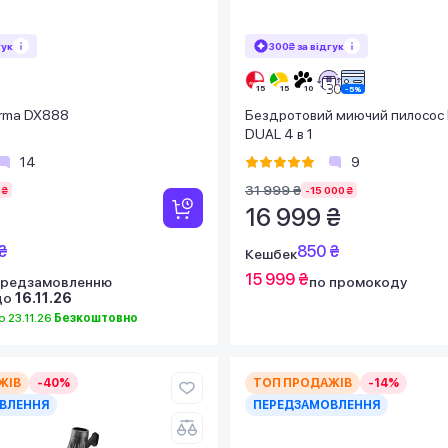
гук
300₴ за відгук
rma DX888
Бездротовий миючий пилосос 
DUAL 4 в 1
14
9
31 999 ₴
 ₴
-15 000 ₴
16 999 ₴
₴
850 ₴
Кешбек
15 999 ₴
передзамовленню
по промокоду
до
16.11.26
 23.11.26
Безкоштовно
ЖІВ
-40%
ТОП ПРОДАЖІВ
-14%
ВЛЕННЯ
ПЕРЕДЗАМОВЛЕННЯ