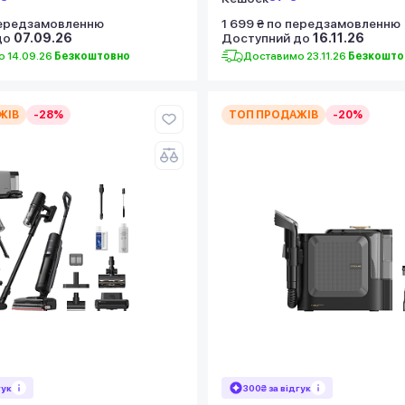
передзамовленню
1 699 ₴ по передзамовленню
до
07.09.26
Доступний до
16.11.26
 14.09.26
Безкоштовно
Доставимо 23.11.26
Безкошто
ЖІВ
-28%
ТОП ПРОДАЖІВ
-20%
гук
300₴ за відгук