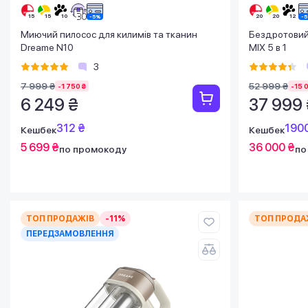
Миючий пилосос для килимів та тканин
Бездротовий
Dreame N10
MIX 5 в 1
3
7 999 ₴
52 999 ₴
-1 750 ₴
-15 
6 249 ₴
37 999 
312 ₴
190
Кешбек
Кешбек
5 699 ₴
36 000 ₴
по промокоду
по
ТОП ПРОДАЖІВ
-11%
ТОП ПРОДА
ПЕРЕДЗАМОВЛЕННЯ