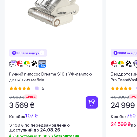
300₴ за відгук
300₴ за від
Ручний пилосос Dreame S10 з УФ-лампою
Бездротовий
для м'яких меблів
Pro FoamWas
5
3 999 ₴
49 999 ₴
-430 ₴
-25 
3 569 ₴
24 999
107 ₴
750 
Кешбек
Кешбек
24 599 ₴
3 199 ₴ по передзамовленню
по
Доступний до
24.08.26
Доставимо 31.08.26
Безкоштовно