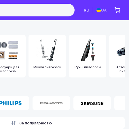
RU
UA
сесуари для
Миючі пилососи
Ручні пилососи
Автомо
пилососів
пило
За популярністю