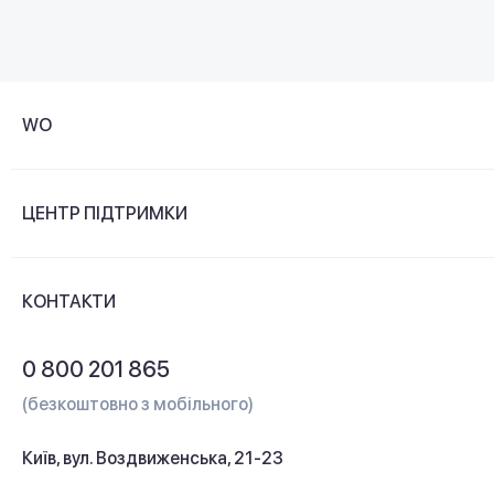
WO
Про компанію
ЦЕНТР ПІДТРИМКИ
Новини та відеоогляди
Доставка і оплата
Контакти
КОНТАКТИ
Обмін і повернення
Питання та відповіді
0 800 201 865
Гарантія та сервіс
(безкоштовно з мобільного)
Кредит
Київ, вул. Воздвиженська, 21-23