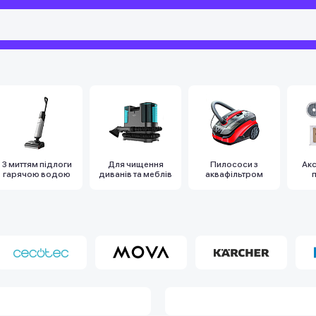
З миттям підлоги
Для чищення
Пилососи з
Ак
гарячою водою
диванів та меблів
аквафільтром