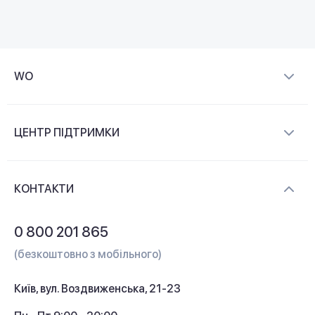
WO
Про компанію
ЦЕНТР ПІДТРИМКИ
Новини та відеоогляди
Доставка і оплата
Контакти
КОНТАКТИ
Обмін і повернення
Питання та відповіді
0 800 201 865
Гарантія та сервіс
(безкоштовно з мобільного)
Кредит
Київ, вул. Воздвиженська, 21-23
Кешбек