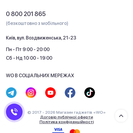
Обмін і повернення
Питання та відповіді
0 800 201 865
Гарантія та сервіс
(безкоштовно з мобільного)
Кредит
Київ, вул. Воздвиженська, 21-23
Кешбек
Пн - Пт 9:00 - 20:00
Сб - Нд 10:00 - 19:00
WO В СОЦІАЛЬНИХ МЕРЕЖАХ
© 2017 - 2026 Магазин гаджетів «WO»
Договір публічної оферти
Політика конфіденційності