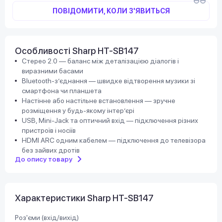
ПОВІДОМИТИ, КОЛИ З'ЯВИТЬСЯ
Особливості Sharp HT-SB147
Стерео 2.0 — баланс між деталізацією діалогів і
виразними басами
Bluetooth-з’єднання — швидке відтворення музики зі
смартфона чи планшета
Настінне або настільне встановлення — зручне
розміщення у будь-якому інтер’єрі
USB, Mini-Jack та оптичний вхід — підключення різних
пристроїв і носіїв
HDMI ARC одним кабелем — підключення до телевізора
без зайвих дротів
До опису товару
Характеристики Sharp HT-SB147
Роз'єми (вхід/вихід)