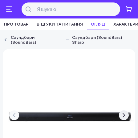
ПРО ТОВАР
ВІДГУКИ ТА ПИТАННЯ
ОГЛЯД
ХАРАКТЕР
Саундбари
Саундбари (SoundBars)
(SoundBars)
Sharp