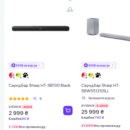
300₴ за відгук
300₴ за відгук
Саундбар Sharp HT-SB100 Black
Саундбар Sharp HT-
SBW55121(SL)
Залишити відгук
8
31 199 ₴
-5 200 ₴
3 599 ₴
-600 ₴
25 999 ₴
2 999 ₴
Кешбек
780 ₴
Кешбек
90 ₴
23 659 ₴
по промокоду
2 729 ₴
по промокоду