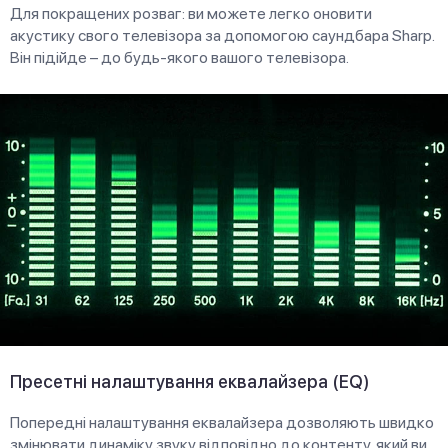
Для покращених розваг: ви можете легко оновити
акустику свого телевізора за допомогою саундбара Sharp.
Він підійде – до будь-якого вашого телевізора.
Пресетні налаштування еквалайзера (EQ)
Попередні налаштування еквалайзера дозволяють швидко
змінювати динаміку звуку відповідно до контенту, який ви