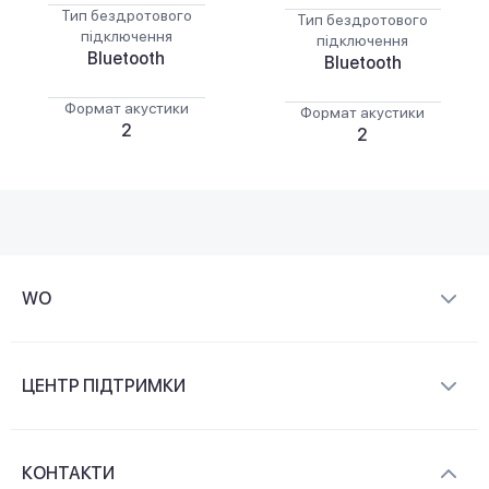
Тип бездротового
Тип бездротового
підключення
підключення
Bluetooth
Bluetooth
Формат акустики
Формат акустики
2
2
WO
Про компанію
ЦЕНТР ПІДТРИМКИ
Новини та відеоогляди
Доставка і оплата
Контакти
КОНТАКТИ