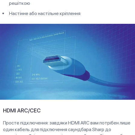
решіткою
Настінне або настільне кріплення
HDMI ARC/CEC
Просте підключення: завдяки HDMI ARC вам потрібен лише
один кабель для підключення саундбара Sharp до