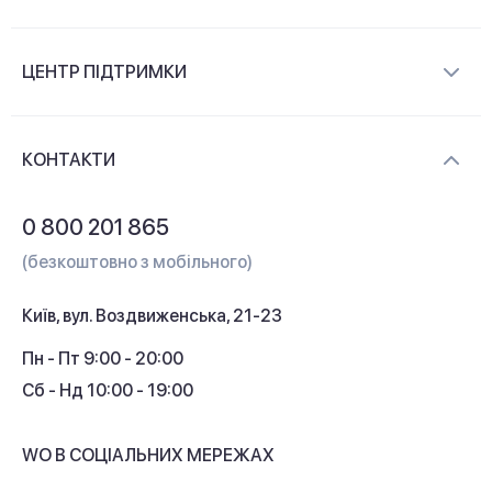
Про компанію
ЦЕНТР ПІДТРИМКИ
Новини та відеоогляди
Доставка і оплата
Контакти
КОНТАКТИ
Обмін і повернення
Питання та відповіді
0 800 201 865
Гарантія та сервіс
(безкоштовно з мобільного)
Кредит
Київ, вул. Воздвиженська, 21-23
Кешбек
Пн - Пт 9:00 - 20:00
Сб - Нд 10:00 - 19:00
WO В СОЦІАЛЬНИХ МЕРЕЖАХ