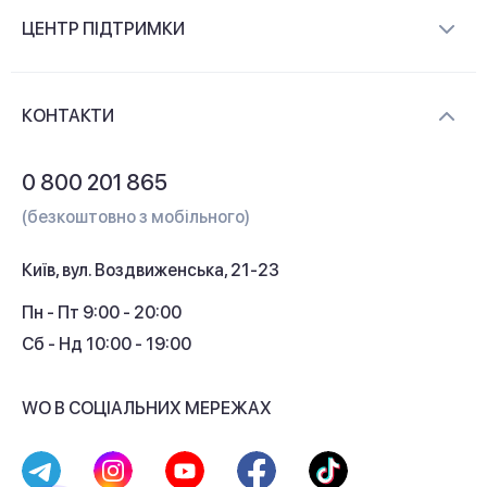
Про компанію
ЦЕНТР ПІДТРИМКИ
Новини та відеоогляди
Доставка і оплата
Контакти
КОНТАКТИ
Обмін і повернення
Питання та відповіді
0 800 201 865
Гарантія та сервіс
(безкоштовно з мобільного)
Кредит
Київ, вул. Воздвиженська, 21-23
Кешбек
Пн - Пт 9:00 - 20:00
Сб - Нд 10:00 - 19:00
WO В СОЦІАЛЬНИХ МЕРЕЖАХ