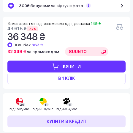
300₴ бонусами за відгук з фото
Замов зараз і ми відправимо сьогодні, доставка
149 ₴
43 618 ₴
-17%
36 348 ₴
Кешбек
363 ₴
32 349 ₴
за промокодом
КУПИТИ
В 1 КЛІК
24
11
11
від
1515/міс
від
3304/міс
від
3304/міс
КУПИТИ В КРЕДИТ