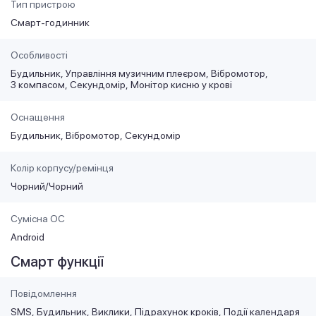
Тип пристрою
Смарт-годинник
Особливості
Будильник
Управління музичним плеєром
Вібромотор
З компасом
Секундомір
Монітор кисню у крові
Оснащення
Будильник
Вібромотор
Секундомір
Колір корпусу/ремінця
Чорний/Чорний
Сумісна ОС
Android
Смарт функції
Повідомлення
SMS
Будильник
Виклики
Підрахунок кроків
Події календаря