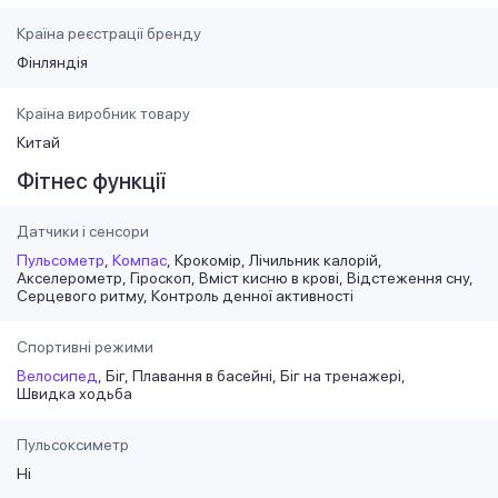
Країна реєстрації бренду
Фінляндія
Країна виробник товару
Китай
Фітнес функції
Датчики і сенсори
Пульсометр
Компас
Крокомір
Лічильник калорій
Акселерометр
Гіроскоп
Вміст кисню в крові
Відстеження сну
Серцевого ритму
Контроль денної активності
Спортивні режими
Велосипед
Біг
Плавання в басейні
Біг на тренажері
Швидка ходьба
Пульсоксиметр
Ні