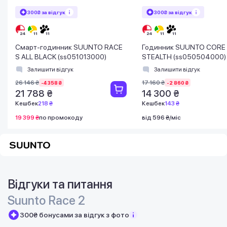
300₴ за відгук
300₴ за відгук
Смарт-годинник SUUNTO RACE
Годинник SUUNTO CORE
S ALL BLACK (ss051013000)
STEALTH (ss050504000)
Залишити відгук
Залишити відгук
26 146 ₴
17 160 ₴
-4 358 ₴
-2 860 ₴
21 788 ₴
14 300 ₴
Кешбек
218 ₴
Кешбек
143 ₴
19 399 ₴
по промокоду
від 596 ₴/міс
Відгуки та питання
Suunto Race 2
300₴ бонусами за відгук з фото