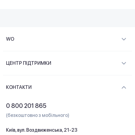
WO
Про компанію
ЦЕНТР ПІДТРИМКИ
Новини та відеоогляди
Доставка і оплата
Контакти
КОНТАКТИ
Обмін і повернення
Питання та відповіді
0 800 201 865
Гарантія та сервіс
(безкоштовно з мобільного)
Кредит
Київ, вул. Воздвиженська, 21-23