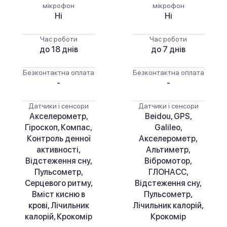
мікрофон
мікрофон
Ні
Ні
Час роботи
Час роботи
до 18 днів
до 7 днів
Безконтактна оплата
Безконтактна оплата
-
-
Датчики і сенсори
Датчики і сенсори
Акселерометр,
Beidou, GPS,
Гіроскоп, Компас,
Galileo,
Контроль денної
Акселерометр,
активності,
Альтиметр,
Відстеження сну,
Вібромотор,
Пульсометр,
ГЛОНАСС,
Серцевого ритму,
Відстеження сну,
Вміст кисню в
Пульсометр,
крові, Лічильник
Лічильник калорій,
калорій, Крокомір
Крокомір