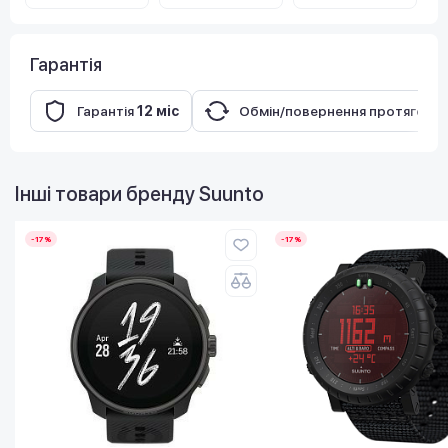
Гарантія
Гарантія
12 міс
Обмін/повернення протягом
1
Інші товари бренду
Suunto
-17%
-17%