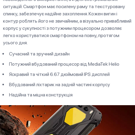
ситуацій. Смартфон має посилену раму та текстуровану
спинку, забезпечує надійне захоплення. Кожен вигин і
контур роблять його не звичайним, а візуально привабливий
корпус у сукупності з потужним процесором дозволяє
легко користуватися смартфоном на повну, протягом
усього дня.
Сучасний та зручний дизайн
Потужний вбудований процесор від MediaTek Helio
Яскравий та чіткий 6.67 дюймовий IPS дисплей
Вбудований ліхтарик на задній частині корпусу
Надійна та міцна конструкція