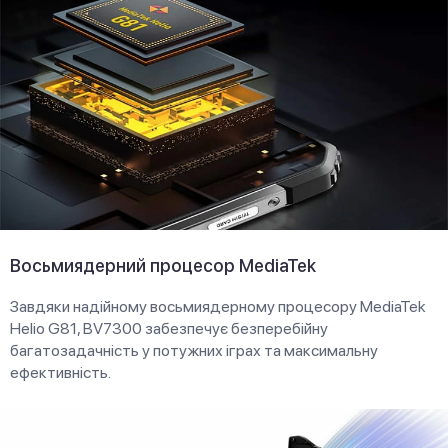
Восьмиядерний процесор MediaTek
Завдяки надійному восьмиядерному процесору MediaTek
Helio G81, BV7300 забезпечує безперебійну
багатозадачність у потужних іграх та максимальну
ефективність.