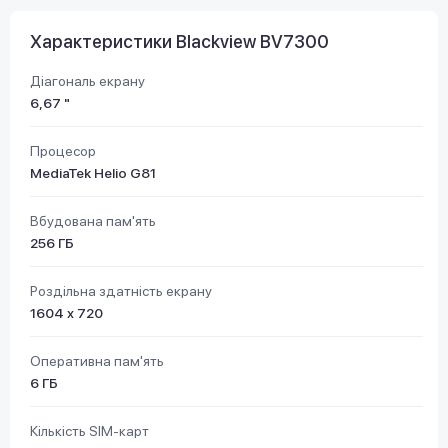
Характеристики Blackview BV7300
Діагональ екрану
6,67 "
Процесор
MediaTek Helio G81
Вбудована пам'ять
256 ГБ
Роздільна здатність екрану
1604 х 720
Оперативна пам'ять
6 ГБ
Кількість SIM-карт