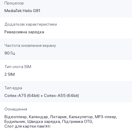
Процесор
MediaTek Helio G81
Додаткові характеристики
Реверсивна зарядка
Частота оновлення екрану
90 Гц
Тип слота SIM
2 SIM
Тип ядра
Cortex-A75 (64bit) + Cortex-A55 (64bit)
Оснащення
Відеоплеєр
Календар
Ліхтарик
Калькулятор
MP3-плеєр
Будильник
Швидка зарядка
Підтримка OTG
Слот для картки пам'яті