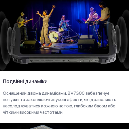
Подвійні динаміки
Оснащений двома динаміками, BV7300 забезпечує
потужні та захоплюючі звукові ефекти, які дозволяють
насолоджуватися кожною нотою, глибоким басом або
чіткими високими частотами.