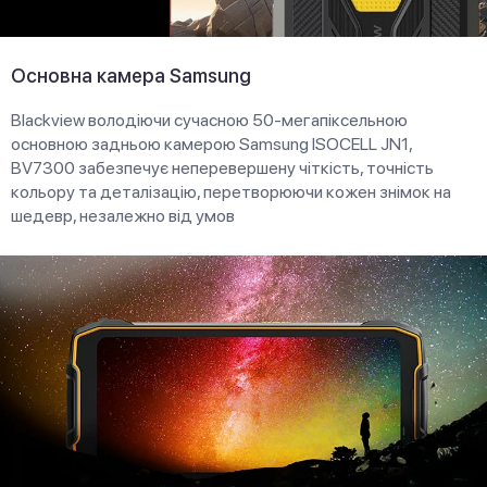
Основна камера Samsung
Blackview володіючи сучасною 50-мегапіксельною
основною задньою камерою Samsung ISOCELL JN1,
BV7300 забезпечує неперевершену чіткість, точність
кольору та деталізацію, перетворюючи кожен знімок на
шедевр, незалежно від умов