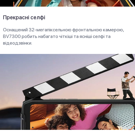
Прекрасні селфі
Оснащений 32-мегапіксельною фронтальною камерою,
BV7300 робить набагато чіткіші та ясніші селфі та
відеодзвінки.