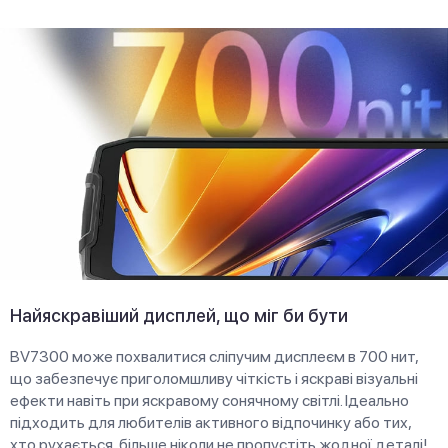
Найяскравіший дисплей, що міг би бути
BV7300 може похвалитися сліпучим дисплеєм в 700 нит,
що забезпечує приголомшливу чіткість і яскраві візуальні
ефекти навіть при яскравому сонячному світлі. Ідеально
підходить для любителів активного відпочинку або тих,
хто рухається, більше ніколи не пропустіть жодної деталі!