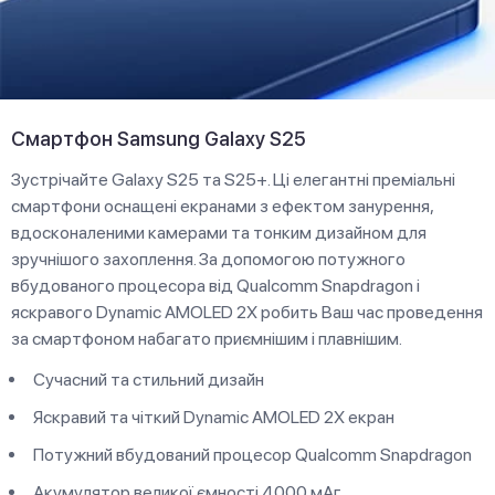
Смартфон Samsung Galaxy S25
Зустрічайте Galaxy S25 та S25+. Ці елегантні преміальні
смартфони оснащені екранами з ефектом занурення,
вдосконаленими камерами та тонким дизайном для
зручнішого захоплення. За допомогою потужного
вбудованого процесора від Qualcomm Snapdragon і
яскравого Dynamic AMOLED 2X робить Ваш час проведення
за смартфоном набагато приємнішим і плавнішим.
Сучасний та стильний дизайн
Яскравий та чіткий Dynamic AMOLED 2X екран
Потужний вбудований процесор Qualcomm Snapdragon
Акумулятор великої ємності 4000 мАг