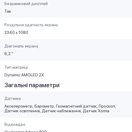
Безрамковий дисплей
Так
Роздільна здатність екрану
2340 x 1080
Діагональ екрану
6,2 "
Тип матриці
Dynamic AMOLED 2X
Загальні параметри
Датчики
Акселерометр
Барометр
Геомагнітний датчик
Гіроскоп
Датчик освітлення
Датчик наближення
Датчик Холла
Відеоядро
Qualcomm Adreno 830