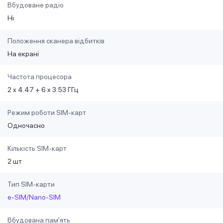
Вбудоване радіо
Ні
Положення сканера відбитків
На екрані
Частота процесора
2 x 4.47 + 6 x 3.53 ГГц
Режим роботи SIM-карт
Одночасно
Кількість SIM-карт
2 шт
Тип SIM-карти
e-SIM/Nano-SIM
Вбудована пам'ять