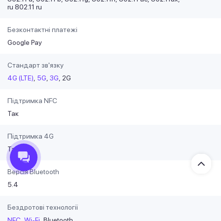
ru 802.11 ru
Безконтактні платежі
Google Pay
Стандарт зв'язку
4G (LTE)
5G
3G
2G
Підтримка NFC
Так
Підтримка 4G
Так
Версія Bluetooth
5.4
Бездротові технології
NFC
Wi-Fi
Bluetooth