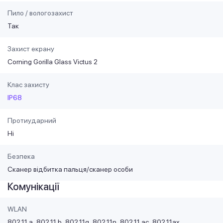
Пило / вологозахист
Так
Захист екрану
Corning Gorilla Glass Victus 2
Клас захисту
IP68
Протиударний
Ні
Безпека
Сканер відбитка пальця/сканер особи
Комунікації
WLAN
802.11 a
802.11 b
802.11g
802.11n
802.11 ac
802.11ax