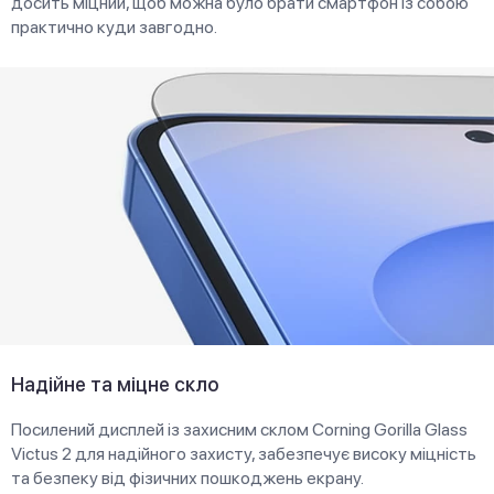
досить міцний, щоб можна було брати смартфон із собою
практично куди завгодно.
Надійне та міцне скло
Посилений дисплей із захисним склом Corning Gorilla Glass
Victus 2 для надійного захисту, забезпечує високу міцність
та безпеку від фізичних пошкоджень екрану.