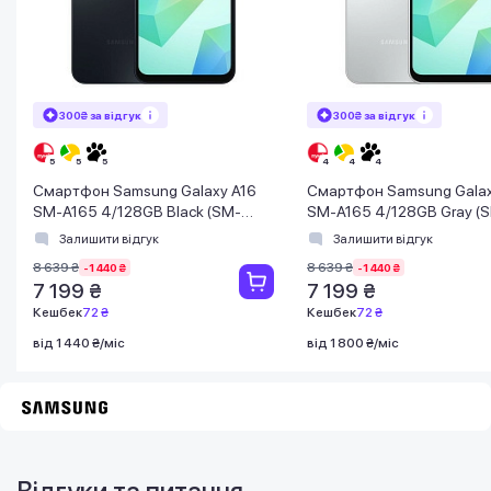
300₴ за відгук
300₴ за відгук
Смартфон Samsung Galaxy A16
Смартфон Samsung Galax
SM-A165 4/128GB Black (SM-
SM-A165 4/128GB Gray (
A165FZKBEUC)
A165FZABEUC)
Залишити відгук
Залишити відгук
8 639 ₴
8 639 ₴
-1 440 ₴
-1 440 ₴
7 199 ₴
7 199 ₴
Кешбек
72 ₴
Кешбек
72 ₴
від 1 440 ₴/міс
від 1 800 ₴/міс