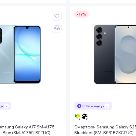
-17%
гук
300₴ за відгук
msung Galaxy A17 SM-A175
Смартфон Samsung Galaxy S2
t Blue (SM-A175FLBEEUC)
Blueblack (SM-S931BZKGEUC)