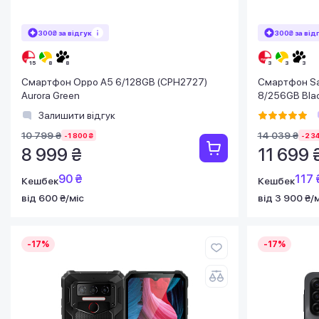
300₴ за відгук
300₴ за від
Смартфон Oppo A5 6/128GB (CPH2727)
Смартфон Sa
Aurora Green
8/256GB Bla
Залишити відгук
10 799 ₴
14 039 ₴
-1 800 ₴
-2 3
8 999 ₴
11 699 
90 ₴
117 
Кешбек
Кешбек
від 600 ₴/міс
від 3 900 ₴/
-17%
-17%