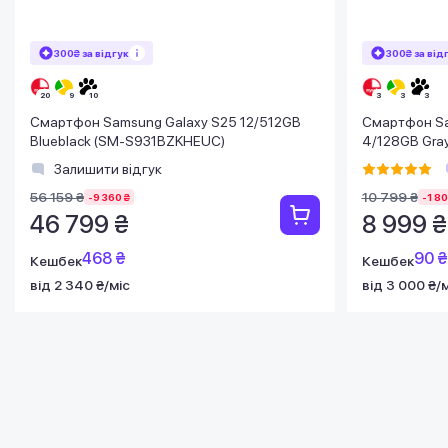
300₴ за відгук
300₴ за від
Смартфон Samsung Galaxy S25 12/512GB
Смартфон Sa
Blueblack (SM-S931BZKHEUC)
4/128GB Gra
Залишити відгук
56 159 ₴
10 799 ₴
-9 360 ₴
-1 80
46 799 ₴
8 999 ₴
468 ₴
90 ₴
Кешбек
Кешбек
від 2 340 ₴/міс
від 3 000 ₴/