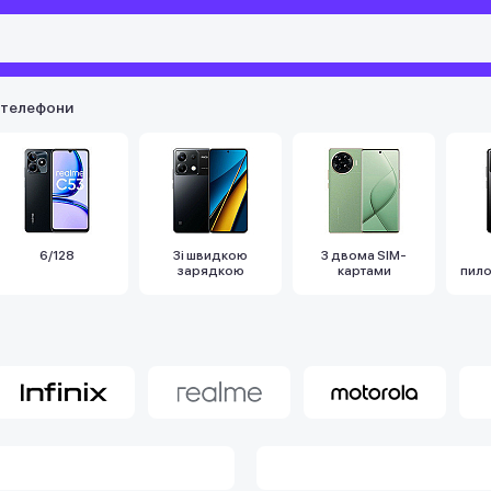
 телефони
6/128
Зі швидкою
З двома SIM-
зарядкою
картами
пил