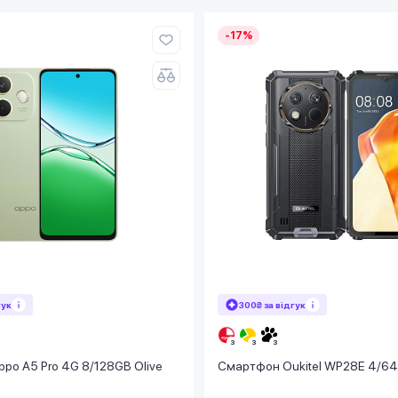
-17%
гук
300₴ за відгук
po A5 Pro 4G 8/128GB Olive
Смартфон Oukitel WP28E 4/64