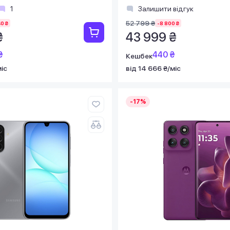
1
Залишити відгук
52 799 ₴
40 ₴
-8 800 ₴
₴
43 999 ₴
₴
440 ₴
Кешбек
міс
від 14 666 ₴/міс
-17%