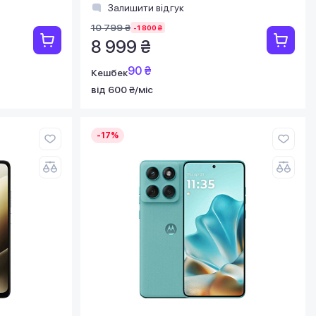
Залишити відгук
10 799 ₴
-1 800 ₴
8 999 ₴
90 ₴
Кешбек
від 600 ₴/міс
-17%