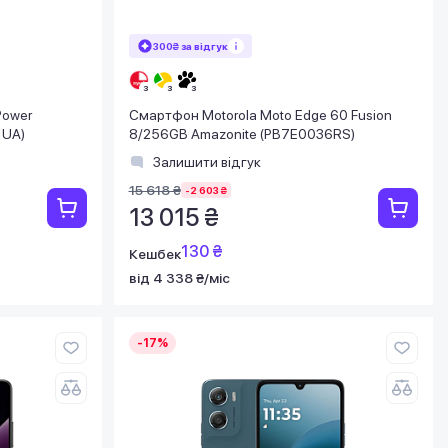
300₴ за відгук
Power
Смартфон Motorola Moto Edge 60 Fusion
1UA)
8/256GB Amazonite (PB7E0036RS)
Залишити відгук
15 618 ₴
-2 603 ₴
13 015 ₴
130 ₴
Кешбек
від 4 338 ₴/міс
-17%