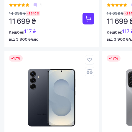
1
14 039 ₴
14 039 ₴
-2 340 ₴
-2 3
11 699 ₴
11 699 
117 ₴
117 
Кешбек
Кешбек
від 3 900 ₴/міс
від 3 900 ₴/
-17%
-17%