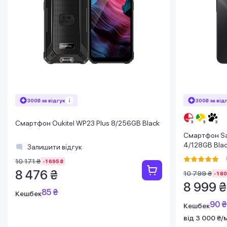
300₴ за відгук
300₴ за від
Смартфон Oukitel WP23 Plus 8/256GB Black
Смартфон Sa
4/128GB Bla
Залишити відгук
10 171 ₴
-1 695 ₴
8 476 ₴
10 799 ₴
-1 80
8 999 ₴
85 ₴
Кешбек
90 ₴
Кешбек
від 3 000 ₴/