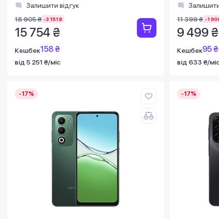
Залишити відгук
Залишити
18 905 ₴
11 399 ₴
-3 151 ₴
-1 90
15 754 ₴
9 499 ₴
158 ₴
95 ₴
Кешбек
Кешбек
від 5 251 ₴/міс
від 633 ₴/мі
-17%
-17%