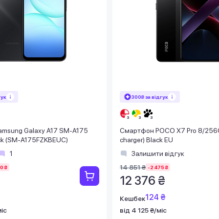
гук
300₴ за відгук
msung Galaxy A17 SM-A175
Смартфон POCO X7 Pro 8/256G
ck (SM-A175FZKBEUC)
charger) Black EU
1
Залишити відгук
14 851 ₴
0 ₴
-2 475 ₴
12 376 ₴
124 ₴
Кешбек
міс
від 4 125 ₴/міс