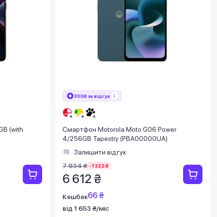
300₴ за відгук
B (with
Смартфон Motorola Moto G06 Power
4/256GB Tapestry (PBA00000UA)
Залишити відгук
7 934 ₴
-1 322 ₴
6 612 ₴
66 ₴
Кешбек
від 1 653 ₴/міс