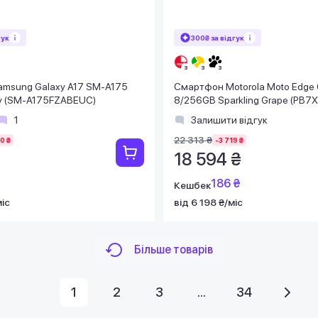
гук
300₴ за відгук
msung Galaxy A17 SM-A175
Смартфон Motorola Moto Edge 
y (SM-A175FZABEUC)
8/256GB Sparkling Grape (PB7
1
Залишити відгук
22 313 ₴
0 ₴
-3 719 ₴
18 594 ₴
186 ₴
Кешбек
міс
від 6 198 ₴/міс
Більше товарів
1
2
3
...
34