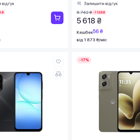
 відгук
Залишити відгук
6 742 ₴
0 ₴
-1 124 ₴
5 618 ₴
56 ₴
Кешбек
с
від 1 873 ₴/міс
-17%