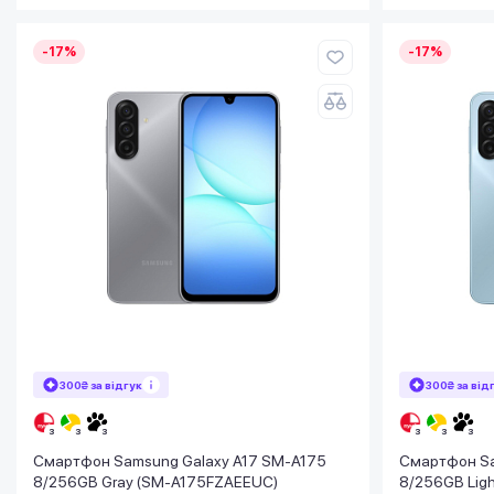
-17%
-17%
300₴ за відгук
300₴ за від
Смартфон Samsung Galaxy A17 SM-A175
Смартфон Sa
8/256GB Gray (SM-A175FZAEEUC)
8/256GB Ligh