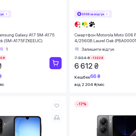
гук
300₴ за відгук
msung Galaxy A17 SM-A175
Смартфон Motorola Moto G06 
ck (SM-A175FZKEEUC)
4/256GB Laurel Oak (PBA0000
1
Залишити відгук
7 934 ₴
40 ₴
-1 322 ₴
₴
6 612 ₴
₴
66 ₴
Кешбек
міс
від 2 204 ₴/міс
-17%