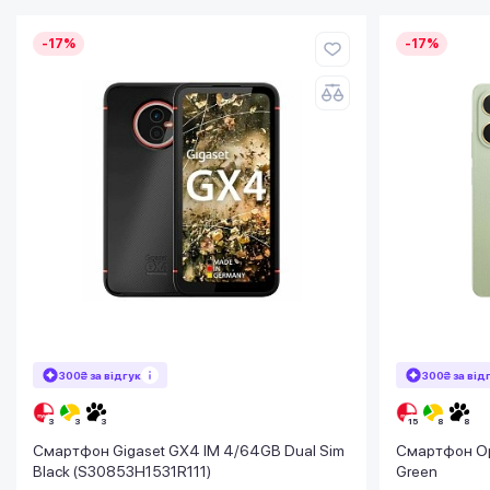
-17%
-17%
300₴ за відгук
300₴ за від
Смартфон Gigaset GX4 IM 4/64GB Dual Sim
Смартфон Op
Black (S30853H1531R111)
Green