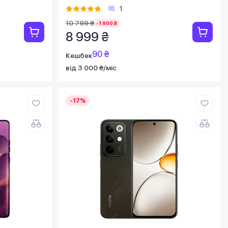
1
10 799 ₴
-1 800 ₴
8 999 ₴
90 ₴
Кешбек
від 3 000 ₴/міс
-17%