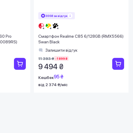
300₴ за відгук
60 Pro
Смартфон Realme C85 6/128GB (RMX5566)
X0089RS)
Swan Black
Залишити відгук
11 393 ₴
-1 899 ₴
9 494 ₴
95 ₴
Кешбек
від 2 374 ₴/міс