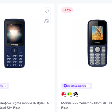
-17%
гук
300₴ за відгук
лефон Sigma mobile X-style 34
Мобільний телефон Nomi i1890
ual Sim Blue
Blue