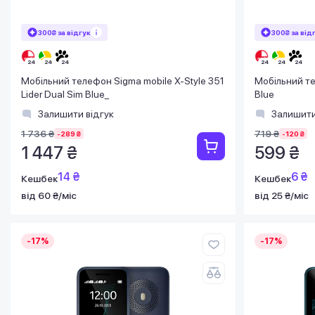
300₴ за відгук
300₴ за від
Мобільний телефон Sigma mobile X-Style 351
Мобільний те
Lider Dual Sim Blue_
Blue
Залишити відгук
Залишити
1 736 ₴
719 ₴
-289 ₴
-120 ₴
1 447 ₴
599 ₴
14 ₴
6 ₴
Кешбек
Кешбек
від 60 ₴/міс
від 25 ₴/міс
-17%
-17%