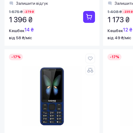
Залишити відгук
Залишити
1 675 ₴
1 408 ₴
-279 ₴
-235 ₴
1 396 ₴
1 173 ₴
14 ₴
12 ₴
Кешбек
Кешбек
від 58 ₴/міс
від 49 ₴/міс
-17%
-17%