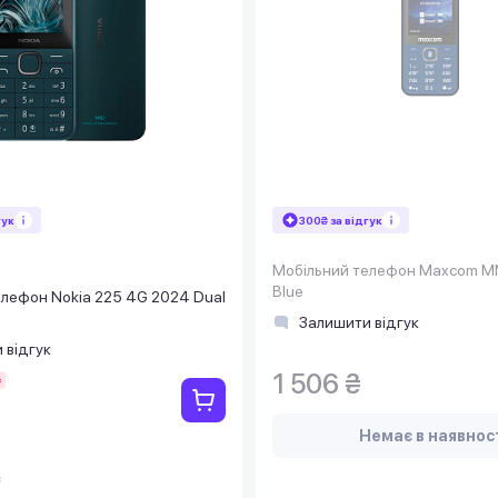
гук
300₴ за відгук
Мобільний телефон Maxcom M
Blue
елефон Nokia 225 4G 2024 Dual
Залишити відгук
 відгук
1 506 ₴
₴
Немає в наявнос
с