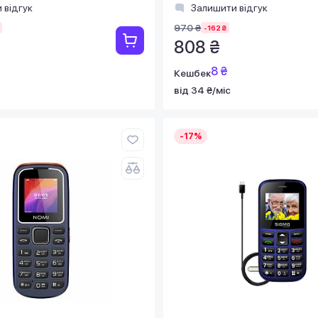
 відгук
Залишити відгук
970 ₴
-162 ₴
808 ₴
8 ₴
Кешбек
від 34 ₴/міс
-17%