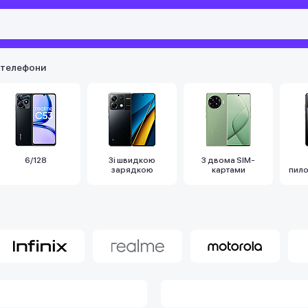
 телефони
6/128
Зі швидкою
З двома SIM-
зарядкою
картами
пил