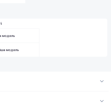
і
а модель
іша модель