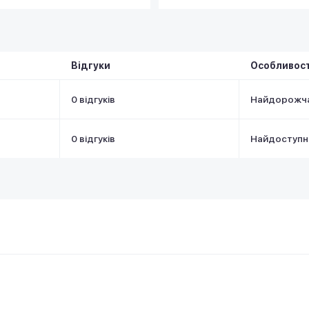
Відгуки
Особливост
0 відгуків
Найдорожч
0 відгуків
Найдоступн