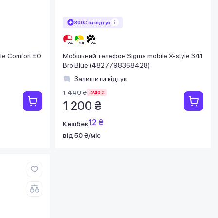
300₴ за відгук
le Comfort 50
Мобільний телефон Sigma mobile X-style 341
Bro Blue (4827798368428)
Залишити відгук
1 440 ₴
-240 ₴
1 200 ₴
12 ₴
Кешбек
від 50 ₴/міс