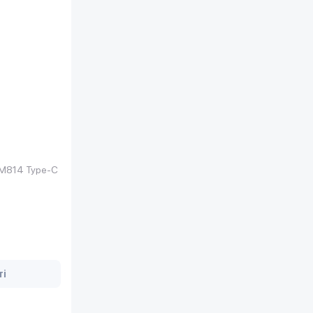
M814 Type-C
ті