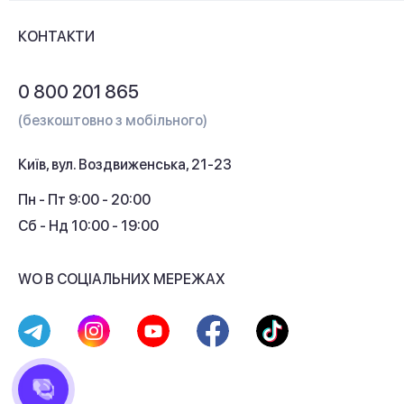
Доставка і оплата
Контакти
КОНТАКТИ
Обмін і повернення
Питання та відповіді
0 800 201 865
Гарантія та сервіс
(безкоштовно з мобільного)
Кредит
Київ, вул. Воздвиженська, 21-23
Кешбек
Пн - Пт 9:00 - 20:00
Сб - Нд 10:00 - 19:00
WO В СОЦІАЛЬНИХ МЕРЕЖАХ