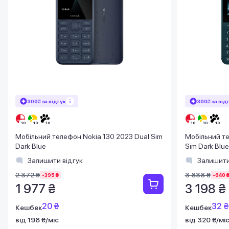
300₴ за відгук
300₴ за від
Мобільний телефон Nokia 130 2023 Dual Sim
Мобільний т
Dark Blue
Sim Dark Blue
Залишити відгук
Залишити
2 372 ₴
3 838 ₴
-395 ₴
-640 
1 977 ₴
3 198 ₴
20 ₴
32 ₴
Кешбек
Кешбек
від 198 ₴/міс
від 320 ₴/мі