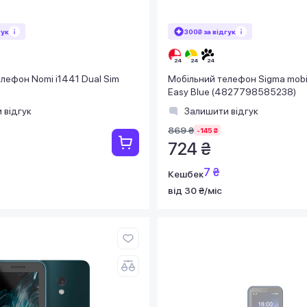
гук
300₴ за відгук
лефон Nomi i1441 Dual Sim
Мобільний телефон Sigma mobi
Easy Blue (4827798585238)
 відгук
Залишити відгук
869 ₴
-145 ₴
724 ₴
7 ₴
Кешбек
від 30 ₴/міс