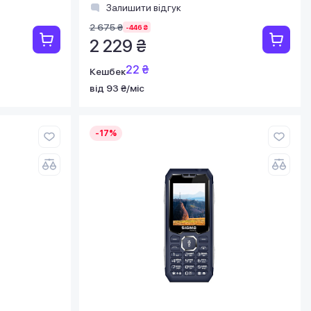
Залишити відгук
2 675 ₴
-446 ₴
2 229 ₴
22 ₴
Кешбек
від 93 ₴/міс
-17%