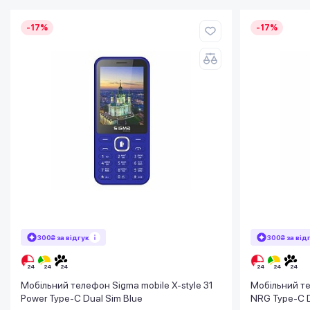
-17%
-17%
300₴ за відгук
300₴ за від
Мобільний телефон Sigma mobile X-style 31
Мобільний те
Power Type-C Dual Sim Blue
NRG Type-C D