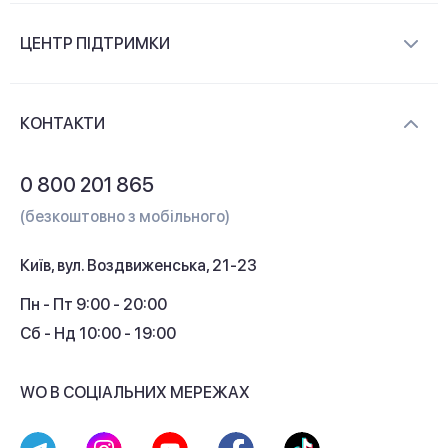
Про компанію
ЦЕНТР ПІДТРИМКИ
Новини та відеоогляди
Доставка і оплата
Контакти
КОНТАКТИ
Обмін і повернення
Питання та відповіді
0 800 201 865
Гарантія та сервіс
(безкоштовно з мобільного)
Кредит
Київ, вул. Воздвиженська, 21-23
Кешбек
Пн - Пт 9:00 - 20:00
Сб - Нд 10:00 - 19:00
WO В СОЦІАЛЬНИХ МЕРЕЖАХ