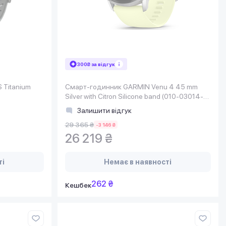
300₴ за відгук
 Titanium
Смарт-годинник GARMIN Venu 4 45 mm
Silver with Citron Silicone band (010-03014-
02)
Залишити відгук
29 365 ₴
-3 146 ₴
26 219 ₴
ті
Немає в наявності
262 ₴
Кешбек