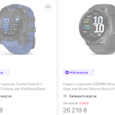
гук
300₴ за відгук
одинник Garmin Instinct 3
Смарт-годинник GARMIN Venu
Black with Bolt Blue/Black
Slate with Black Silicone Band 
0-02936-43)
00)
 відгук
Залишити відгук
29 365 ₴
-3 146 ₴
₴
26 219 ₴