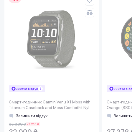
300₴ за відгук
300₴ за від
Смарт-годинник Garmin Venu X1 Moss with
Смарт-годинн
Titanium Caseback and Moss ComfortFit Nylon
Orange (SS0
Band (010-02980-01)
Залишити відгук
Залишити
35 309 ₴
-3 210 ₴