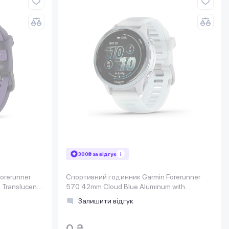
300₴ за відгук
orerunner
Спортивний годинник Garmin Forerunner
 Translucent
570 42mm Cloud Blue Aluminum with
0-02971-02)
Translucent Whitestone/Cloud Blue Band
Залишити відгук
(010-02970-01)