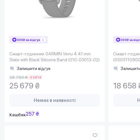
300₴ за відгук
300₴ за від
Смарт-годинник GARMIN Venu 4 41 mm
Смарт-годинн
Slate with Black Silicone Band (010-03013-02)
(SS05110900
Залишити відгук
Залишити
28 760 ₴
-3 081 ₴
25 679 ₴
18 658 
Немає в наявності
Н
257 ₴
Кешбек