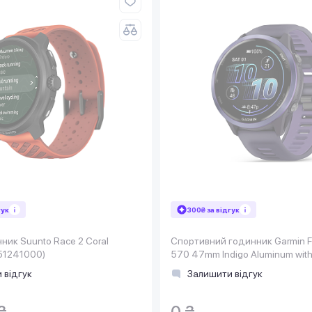
гук
300₴ за відгук
ик Suunto Race 2 Coral
Спортивний годинник Garmin F
51241000)
570 47mm Indigo Aluminum with
Imperial Purple/Indigo Band (01
 відгук
Залишити відгук