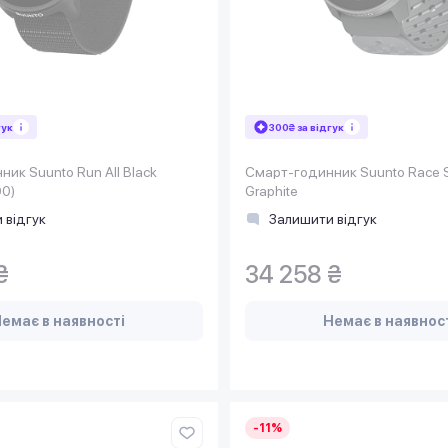
гук
300₴ за відгук
ик Suunto Run All Black
Смарт-годинник Suunto Race S
0)
Graphite
 відгук
Залишити відгук
₴
34 258 ₴
емає в наявності
Немає в наявнос
-11%