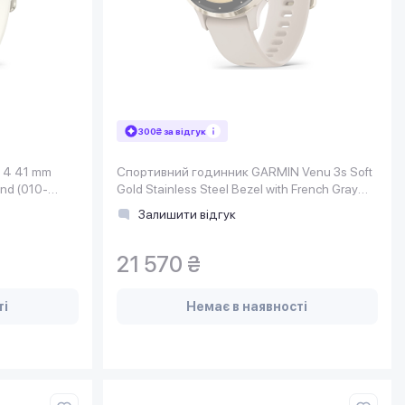
300₴ за відгук
 4 41 mm
Спортивний годинник GARMIN Venu 3s Soft
and (010-
Gold Stainless Steel Bezel with French Gray
Case and Silicone Band
Залишити відгук
21 570 ₴
ті
Немає в наявності