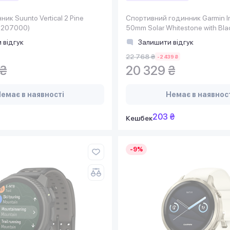
ик Suunto Vertical 2 Pine
Спортивний годинник Garmin In
1207000)
50mm Solar Whitestone with Blac
Silicone (010-02935-43)
 відгук
Залишити відгук
22 768 ₴
-2 439 ₴
 ₴
20 329 ₴
емає в наявності
Немає в наявнос
203 ₴
Кешбек
-9%