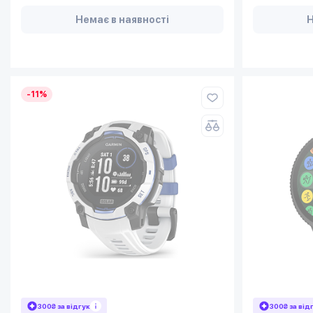
Немає в наявності
Н
-11%
300₴ за відгук
300₴ за від