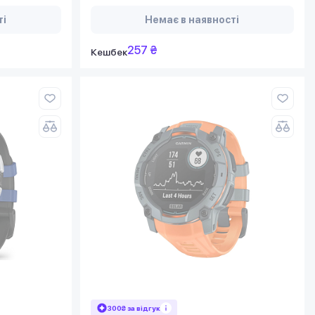
ті
Немає в наявності
257 ₴
Кешбек
300₴ за відгук