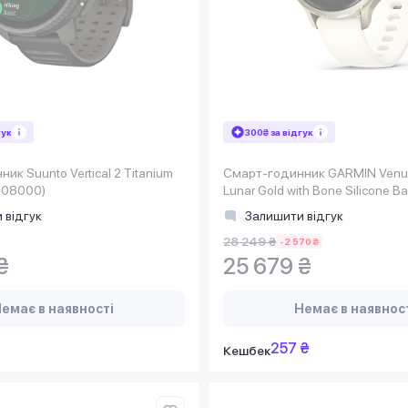
гук
300₴ за відгук
ик Suunto Vertical 2 Titanium
Смарт-годинник GARMIN Venu
208000)
Lunar Gold with Bone Silicone B
03013-00)
 відгук
Залишити відгук
28 249 ₴
-2 570 ₴
₴
25 679 ₴
емає в наявності
Немає в наявнос
257 ₴
Кешбек