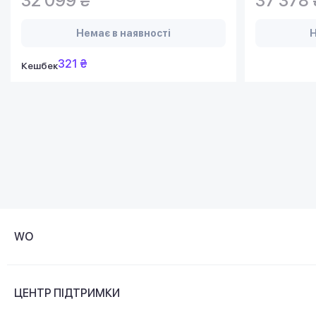
32 099 ₴
37 378 
Немає в наявності
Н
321 ₴
Кешбек
WO
Про компанію
ЦЕНТР ПІДТРИМКИ
Новини та відеоогляди