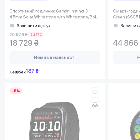
Спортивний годинник Garmin Instinct 3
Смарт-годинн
45mm Solar Whitestone with Whitestone/Bolt
Green (SS05
Blue Silicone (010-02934-43)
Залишити відгук
Залишити
20 976 ₴
-2 247 ₴
18 729 ₴
44 866
Немає в наявності
Н
187 ₴
Кешбек
-9%