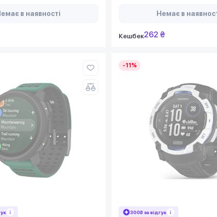
емає в наявності
Немає в наявнос
262 ₴
Кешбек
-11%
гук
300₴ за відгук