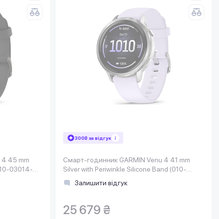
300₴ за відгук
 4 45 mm
Смарт-годинник GARMIN Venu 4 41 mm
(010-03014-
Silver with Periwinkle Silicone Band (010-
03013-01)
Залишити відгук
25 679 ₴