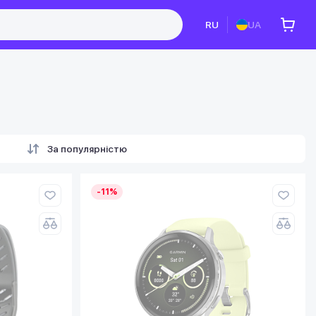
RU
UA
За популярністю
-11%