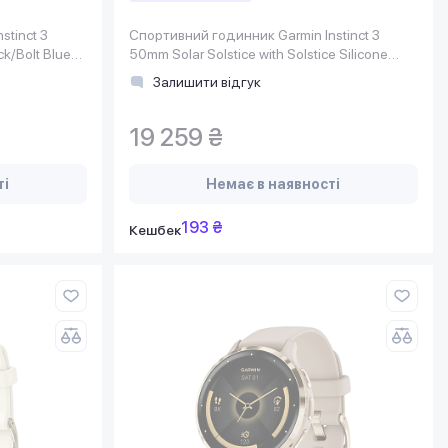
stinct 3
Спортивний годинник Garmin Instinct 3
k/Bolt Blue
50mm Solar Solstice with Solstice Silicone
(010-02935-41)
Залишити відгук
19 259 ₴
ті
Немає в наявності
193 ₴
Кешбек