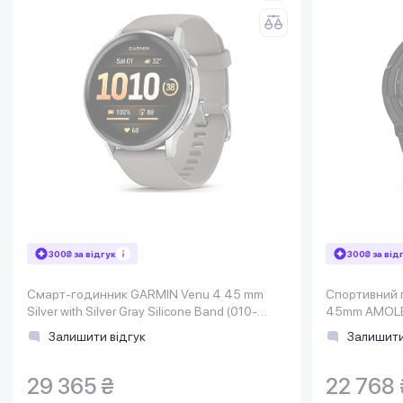
300₴ за відгук
300₴ за від
Смарт-годинник GARMIN Venu 4 45 mm
Спортивний г
Silver with Silver Gray Silicone Band (010-
45mm AMOLED 
03014-01)
Silicone (01
Залишити відгук
Залишити
29 365 ₴
22 768 