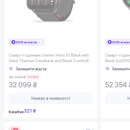
300₴ за відгук
300₴ за від
Смарт-годинник Garmin Venu X1 Black with
Смарт-годинн
Slate Titanium Caseback and Black ComfortFit
Black (ss051
Nylon Band (010-02980-00)
Залишити відгук
Залишити
35 309 ₴
-3 210 ₴
32 099 ₴
52 354 
Немає в наявності
Н
321 ₴
Кешбек
-9%