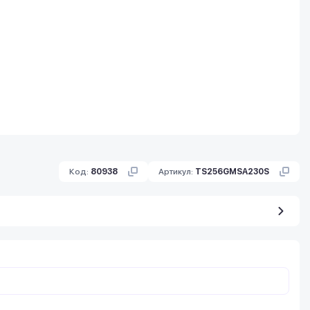
Код:
80938
Артикул:
TS256GMSA230S