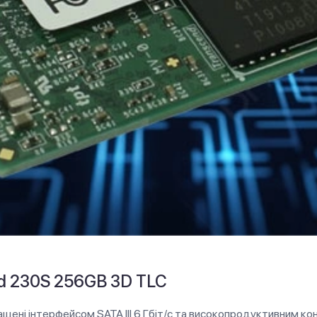
d 230S 256GB 3D TLC
ащені інтерфейсом SATA III 6 Гбіт/с та високопродуктивним к