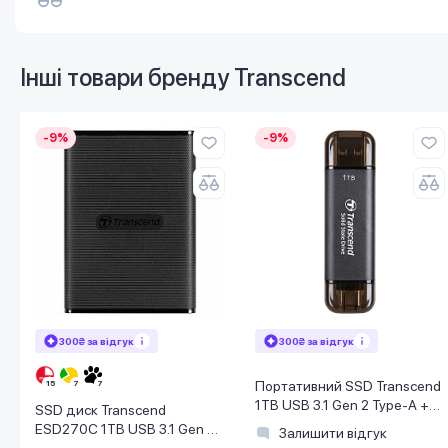
Інші товари бренду
Transcend
-9%
-9%
300₴ за відгук
300₴ за відгук
Портативний SSD Transcend
1TB USB 3.1 Gen 2 Type-A +
SSD диск Transcend
Type-C ESD310 Чорний
ESD270C 1TB USB 3.1 Gen 2
Залишити відгук
Type-C