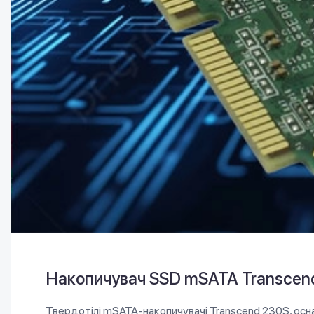
Накопичувач SSD mSATA Transcen
Твердотілі mSATA-накопичувачі Transcend 230S, осн