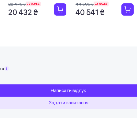
22 475 ₴
44 595 ₴
-2 043 ₴
-4 054 ₴
20 432 ₴
40 541 ₴
то
Написати відгук
Задати запитання