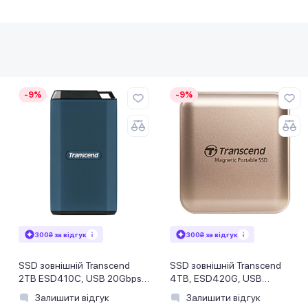
-9%
-9%
300₴ за відгук
300₴ за відгук
SSD зовнішній Transcend
SSD зовнішній Transcend
2TB ESD410C, USB 20Gbps,
4TB, ESD420G, USB
Type C (TS2TESD410C)
20Gbps, Type C, Magsafe,
Залишити відгук
Залишити відгук
Gold