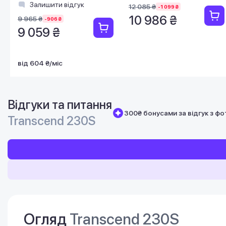
Залишити відгук
12 085 ₴
-1 099 ₴
10 986 ₴
9 965 ₴
-906 ₴
9 059 ₴
від 604 ₴/міс
Відгуки та питання
300₴ бонусами за відгук з фо
Transcend 230S
Огляд
Transcend 230S