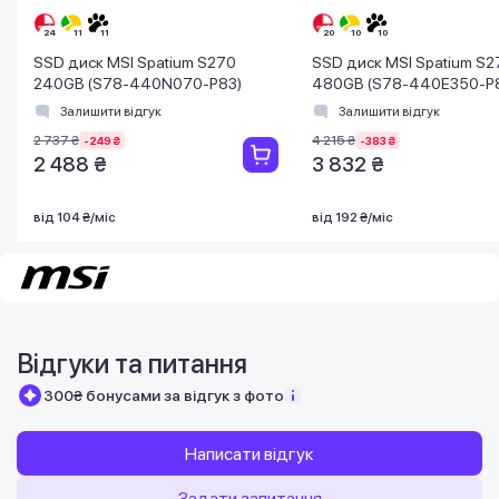
SSD диск MSI Spatium S270
SSD диск MSI Spatium S2
240GB (S78-440N070-P83)
480GB (S78-440E350-P
Залишити відгук
Залишити відгук
2 737 ₴
4 215 ₴
-249 ₴
-383 ₴
2 488 ₴
3 832 ₴
від 104 ₴/міс
від 192 ₴/міс
Відгуки та питання
300₴ бонусами за відгук з фото
Написати відгук
Задати запитання