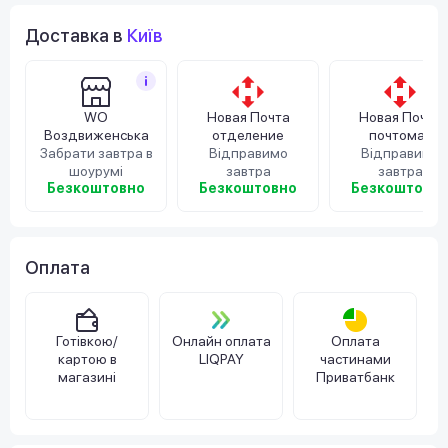
Доставка в
Київ
WO
Новая Почта
Новая Почта
Воздвиженська
отделение
почтомат
Забрати завтра в
Відправимо
Відправимо
шоурумі
завтра
завтра
Безкоштовно
Безкоштовно
Безкоштовн
Оплата
Готівкою/
Онлайн оплата
Оплата
картою в
LIQPAY
частинами
магазині
Приватбанк