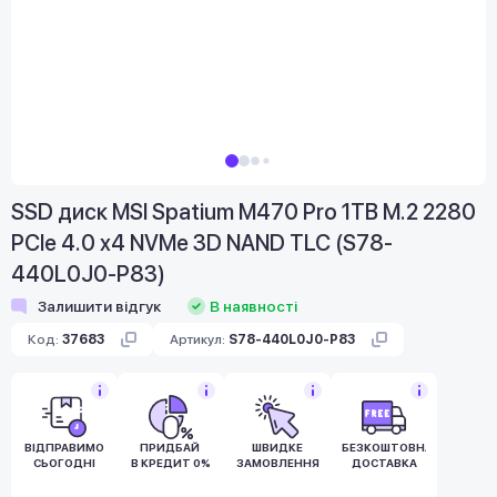
SSD диск MSI Spatium M470 Pro 1TB M.2 2280
PCIe 4.0 x4 NVMe 3D NAND TLC (S78-
440L0J0-P83)
Залишити відгук
В наявності
Код:
37683
Артикул:
S78-440L0J0-P83
ВІДПРАВИМО
ПРИДБАЙ
ШВИДКЕ
БЕЗКОШТОВНА
СЬОГОДНІ
В КРЕДИТ 0%
ЗАМОВЛЕННЯ
ДОСТАВКА