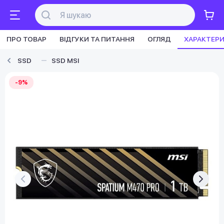
ПРО ТОВАР
ВІДГУКИ ТА ПИТАННЯ
ОГЛЯД
ХАРАКТЕР
SSD
SSD MSI
-9%