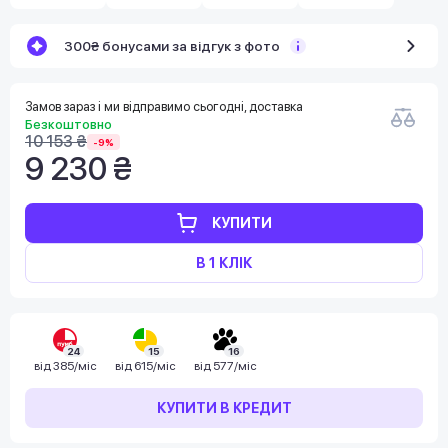
300₴ бонусами за відгук з фото
Замов зараз і ми відправимо сьогодні, доставка
Безкоштовно
10 153 ₴
-9%
9 230 ₴
КУПИТИ
В 1 КЛІК
24
15
16
від
385/міс
від
615/міс
від
577/міс
КУПИТИ В КРЕДИТ