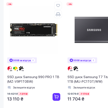
-9%
-9%
300₴ за відгук
300₴ за відгук
SSD диск Samsung 990 PRO 1 TB
SSD диск Samsung T7 Tit
(MZ-V9P1T0BW)
1TB (MU-PC1T0T/WW)
Залишити відгук
Залишити відгук
14 421 ₴
12 874 ₴
-1 311 ₴
-1 170 ₴
13 110 ₴
11 704 ₴