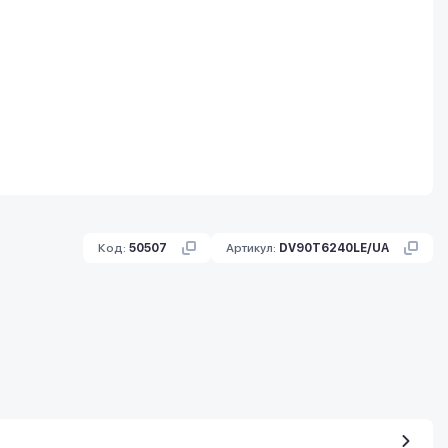
Код:
50507
Артикул:
DV90T6240LE/UA