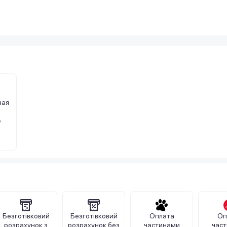
вая
о
Безготівковий
Безготівковий
Оплата
Оп
розрахунок з
розрахунок без
частинами
час