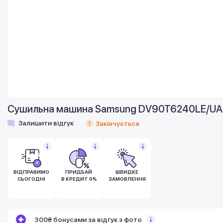
Сушильна машина Samsung DV90T6240LE/UA
Залишити відгук
Закінчується
ВІДПРАВИМО
ПРИДБАЙ
ШВИДКЕ
СЬОГОДНІ
В КРЕДИТ 0%
ЗАМОВЛЕННЯ
Бонуси стають активними через 14 днів
300₴ бонусами за відгук з фото
після покупки.