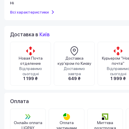
Ні
Всі характеристики
Доставка в
Київ
Новая Почта
Доставка
Курьером "Но
отделение
кур'єром по Києву
почта"
Відправимо
Доставимо
Відправим
сьогодні
завтра
сьогодні
1 199 ₴
649 ₴
1 999 ₴
Оплата
Онлайн оплата
Оплата
Миттєва
LIQPAY
частинами
розстрочка