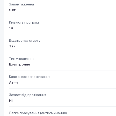
Завантаження
9 кг
Кількість програм
14
Відстрочка старту
Так
Тип управління
Електронне
Клас енергоспоживання
А+++
Захист від протікання
Ні
Легке прасування (антисминання)