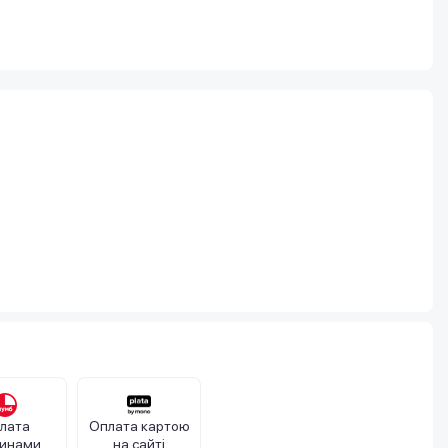
лата
Оплата картою
тинами
на сайті