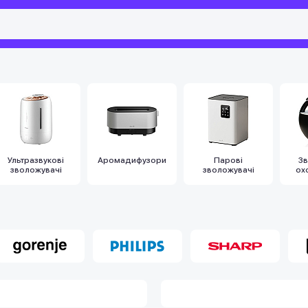
Ультразвукові
Аромадифузори
Парові
Зв
зволожувачі
зволожувачі
ох