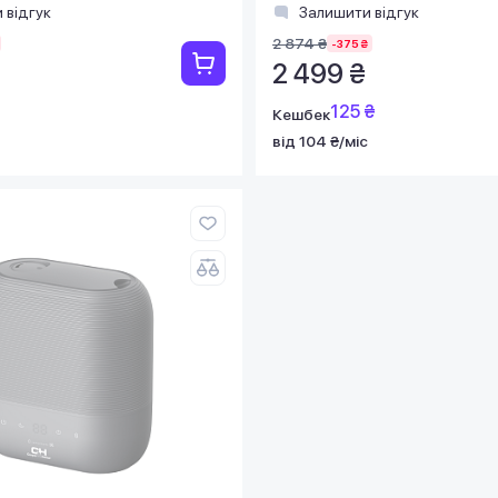
 відгук
Залишити відгук
2 874 ₴
-375 ₴
2 499 ₴
125 ₴
Кешбек
від 104 ₴/міс