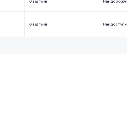
0 відгуків
Найдорожч
0 відгуків
Найдоступн