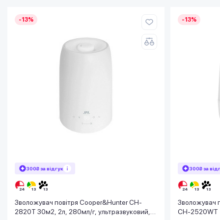
-13%
-13%
300₴ за відгук
300₴ за від
Зволожувач повітря Cooper&Hunter CH-
Зволожувач п
2820T 30м2, 2л, 280мл/г, ультразвуковий,
CH-2520WT