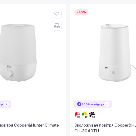
-13%
гук
300₴ за відгук
овітря Cooper&Hunter Climate
Зволожувач повітря Cooper&Hun
CH-3040TU