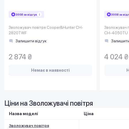
300₴ за відгук
300₴ за від
Зволожувач повітря Cooper&Hunter CH-
Зволожувач п
2820TWF
CH-4050TU
Залишити відгук
Залишити
2 874 ₴
4 024 ₴
Немає в наявності
Н
Ціни на Зволожувачі повітря
Назва моделі
Ціна
Зволожувач повітря