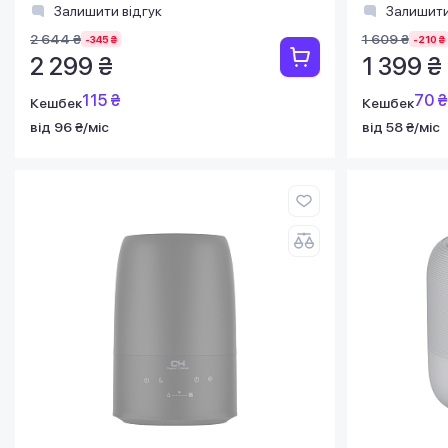
верхня затока, гігроста
Залишити відгук
Залишити
2 644 ₴
1 609 ₴
-345 ₴
-210 ₴
2 299 ₴
1 399 ₴
115 ₴
70 ₴
Кешбек
Кешбек
від 96 ₴/міс
від 58 ₴/міс