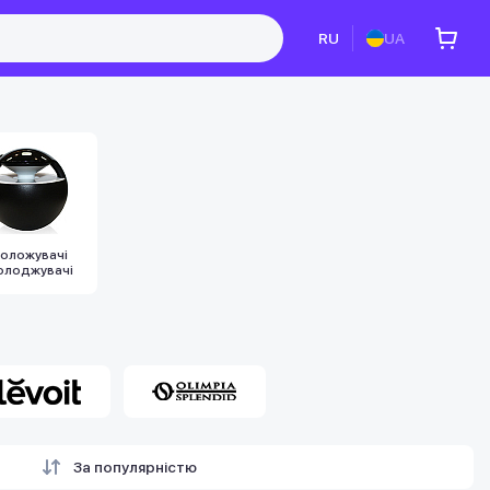
RU
UA
оложувачі
олоджувачі
За популярністю