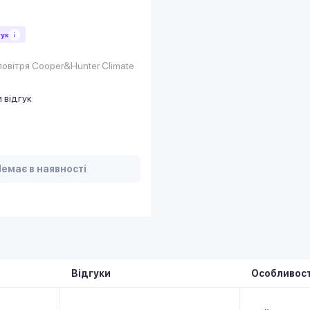
гук
овітря Cooper&Hunter Climate
 відгук
емає в наявності
Відгуки
Особливост