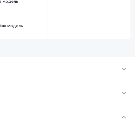
а модель
іша модель